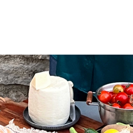
Τυρί και διατροφική αξία
Το τυρί αποτελεί το πιο γνωστό παράγωγο του
γάλακτος με τεράστια κατανάλωση παγκοσμίως.
Υπάρχουν περίπου 500 διαφορετικές ποικιλίες
τυριών, οι οποίες διαφοροποιούνται ανάλογα με το
είδος του γάλακτος που χρησιμοποιείται
(αγελαδινό,
πρόβειο
, κατσικίσιο ή μίγμα κάποιων),
τον χρόνο ωρίμανσης, την περιεκτικότητα σε
λιπαρά και την προέλευσή του. Πρόκειται για ένα