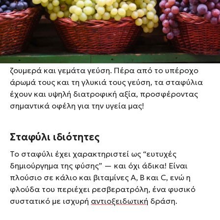
συνδέθηκαν αποκλειστικά με το σταφύλι και ένα
από τα προϊόντα του, το κρασί.
Τα
σταφύλια
με τις πολλές τους ποικιλίες, τα
απολαμβάνουμε από τα μέσα του καλοκαιριού μέχρι
και τις πρώτες φθινοπωρινές ημέρες — δροσερά,
ζουμερά και γεμάτα γεύση. Πέρα από το υπέροχο
άρωμά τους και τη γλυκιά τους γεύση, τα σταφύλια
έχουν και υψηλή διατροφική αξία, προσφέροντας
σημαντικά οφέλη για την υγεία μας!
Σταφύλι ιδιότητες
Το σταφύλι έχει χαρακτηριστεί ως “ευτυχές
δημιούργημα της φύσης” — και όχι άδικα! Είναι
πλούσιο σε κάλιο και βιταμίνες A, B και C, ενώ η
φλούδα του περιέχει ρεσβερατρόλη, ένα φυσικό
συστατικό με ισχυρή
αντιοξειδωτική
δράση.