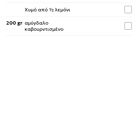
Χυμό από ½ λεμόνι
200 gr
αμύγδαλο
καβουρντισμένο