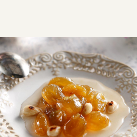
ΣΥΝΤΑΓΕΣ
ΓΛΥΚΑ
ΠΑΡΑΔΟΣΙΑΚΑ ΓΛΥΚΑ
Γλυκό σταφύλι
Σέρβιρε το γλυκό σταφύλι με ένα μαλακό, κρεμώδες
λευκό τυρί και απόλαυσε έναν αναπάντεχα
εκρηκτικό συνδυασμό γεύσεων.
Εύκολη
0:55