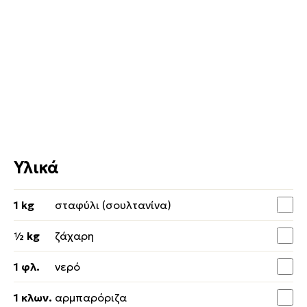
Υλικά
1 kg
σταφύλι (σουλτανίνα)
½ kg
ζάχαρη
1 φλ.
νερό
1 κλων.
αρμπαρόριζα