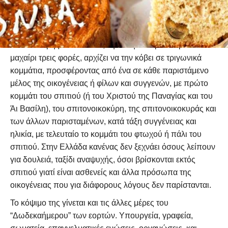
μακροημέρευση, τύχη και ευτυχία για τη νέα χρονιά.
Η
Βασιλόπιτα
, κατά το ελληνικό έθιμο, μπαίνει στο τραπέζι
και κόβεται στο σπίτι αμέσως μόλις μπει ο νέος χρόνος.
Ο νοικοκύρης του σπιτιού, αφού τη σταυρώσει με το
μαχαίρι τρεις φορές, αρχίζει να την κόβει σε τριγωνικά
κομμάτια, προσφέροντας από ένα σε κάθε παριστάμενο
μέλος της οικογένειας ή φίλων και συγγενών, με πρώτο
κομμάτι του σπιτιού (ή του Χριστού της Παναγίας και του
Άι Βασίλη), του σπιτονοικοκύρη, της σπιτονοικοκυράς και
των άλλων παρισταμένων, κατά τάξη συγγένειας και
ηλικία, με τελευταίο το κομμάτι του φτωχού ή πάλι του
σπιτιού. Στην Ελλάδα κανένας δεν ξεχνάει όσους λείπουν
για δουλειά, ταξίδι αναψυχής, όσοι βρίσκονται εκτός
σπιτιού γιατί είναι ασθενείς και άλλα πρόσωπα της
οικογένειας που για διάφορους λόγους δεν παρίστανται.
Το κόψιμο της γίνεται και τις άλλες μέρες του
“Δωδεκαήμερου” των εορτών. Υπουργεία, γραφεία,