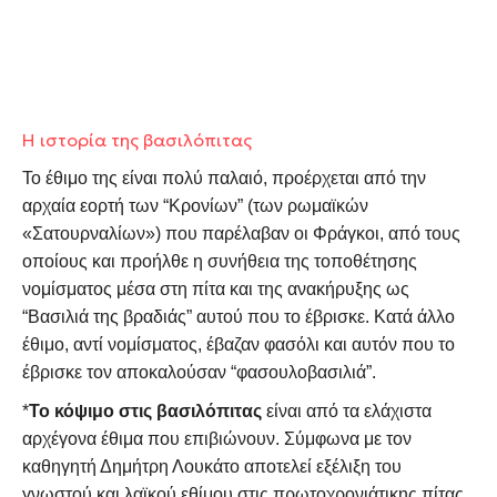
Η ιστορία της βασιλόπιτας
Τ
ο έθιμο της είναι πολύ παλαιό, προέρχεται από την
αρχαία εορτή των “Κρονίων” (των ρωμαϊκών
«Σατουρναλίων») που παρέλαβαν οι Φράγκοι, από τους
οποίους και προήλθε η συνήθεια της τοποθέτησης
νομίσματος μέσα στη πίτα και της ανακήρυξης ως
“Βασιλιά της βραδιάς” αυτού που το έβρισκε. Κατά άλλο
έθιμο, αντί νομίσματος, έβαζαν φασόλι και αυτόν που το
έβρισκε τον αποκαλούσαν “φασουλοβασιλιά”.
*
Το κόψιμο στις βασιλόπιτας
είναι από τα ελάχιστα
αρχέγονα έθιμα που επιβιώνουν. Σύμφωνα με τον
καθηγητή Δημήτρη Λουκάτο αποτελεί εξέλιξη του
γνωστού και λαϊκού εθίμου στις πρωτοχρονιάτικης πίτας.