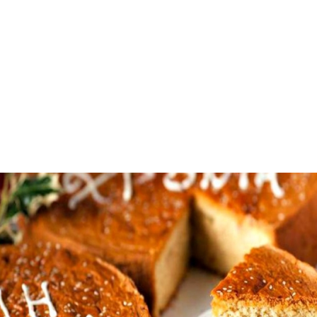
Η ΙΣΤΟΡΙΑ ΤΗΣ ΒΑΣΙΛΟΠΙΤΑΣ: Η ΤΥΧΗ, Η ΕΥΛΟΓΙΑ, Η ΠΑΡΑΔΟΣΗ ΚΑΙ ΤΟ
ΝΟΜΙΣΜΑ ΤΗΣ ΝΕΑΣ ΧΡΟΝΙΑΣ ΑΠΟ ΤΗΝ ΑΡΓΥΡΩ ΜΠΑΡΜΠΑΡΙΓΟΥ
Η βασιλόπιτα και το έθιμο
Τα μεσάνυχτα, για την αλλαγή του χρόνου, σβήνουν τα
φώτα και μετά από ένα λεπτό ανάβουν ξανά και όλοι όσοι
βρίσκονται μαζί εύχονται δίνουν ευχές για υγεία,