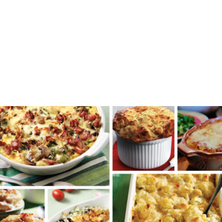
Ποιος μπορεί να αντισταθεί σε ένα αέρινο,
μοσχομυριστό και αφράτο σουφλέ;
Μα κανείς φυσικά!
Θέλετε με λαχανικά, θέλετε με ζυμαρικά, με ψωμί ή
με τυριά, εδώ σας έχω συνταγές υπέροχες, για να
διαλέξετε και να φτιάξετε το δικό σας
λαχταριστό και πεντανόστιμο σουφλέ.