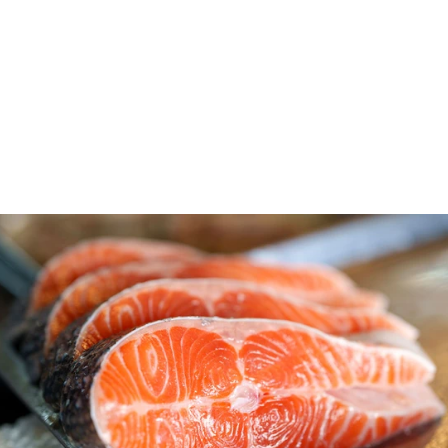
Ο
σολομός
ανήκει στην κατηγορία των ψαριών
μετρίου μεγέθους και ζει κυρίως στον Βόρειο
Ατλαντικό Ωκεανό, καθώς και σε ποταμούς που
εκβάλλουν σε αυτόν. Θεωρείται ένα από τα πιο
δημοφιλή και θρεπτικά ψάρια παγκοσμίως, χάρη στη
χαρακτηριστική γεύση και την υψηλή διατροφική του
αξία.