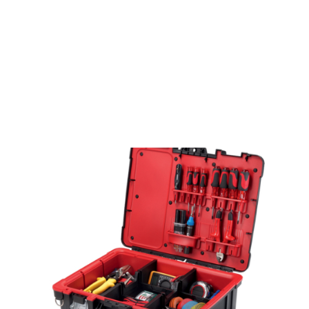
Όσο απαραίτητο είναι το φαρμακείο σε ένα σπίτι,
άλλο τόσο είναι και μία εργαλειοθήκη. Δεν κοστίζει
ακριβά και σας γλιτώνει από πολλούς
πονοκεφάλους που προκύπτουν στο σπίτι και
χρειάζονται άμεση επέμβαση. Είναι σίγουρα
απαραίτητη σε κάθε μετακόμιση.
Μπορείτε να ξεκινήσετε από τα βασικά και με το