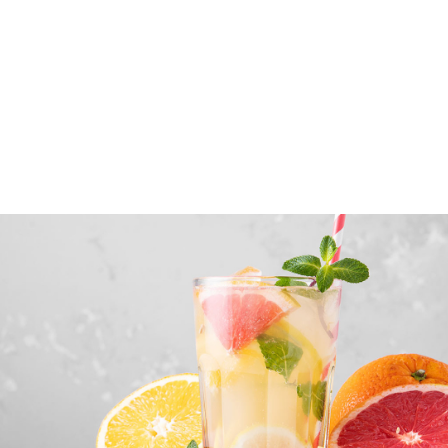
Το γκρέιπφρουτ είναι ένα
εσπεριδοειδές
με έντονη,
δροσερή γεύση και ξεχωριστό άρωμα. Εκτός από
απολαυστικό, είναι και ιδιαίτερα ωφέλιμο για τον
οργανισμό, ενώ αποτελεί εξαιρετική βάση για
φυσικά ροφήματα όπως η σπιτική σόδα
γκρέιπφρουτ.