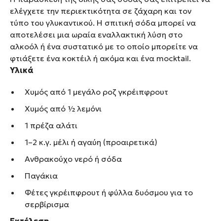
ελέγχετε την περιεκτικότητα σε ζάχαρη και τον
τύπο του γλυκαντικού. Η σπιτική σόδα μπορεί να
αποτελέσει μια ωραία εναλλακτική λύση στο
αλκοόλ ή ένα συστατικό με το οποίο μπορείτε να
φτιάξετε ένα κοκτέιλ ή ακόμα και ένα mocktail.
Υλικά
Χυμός από 1 μεγάλο ροζ γκρέιπφρουτ
Χυμός από ½ λεμόνι
1 πρέζα αλάτι
1–2 κ.γ. μέλι ή αγαύη (προαιρετικά)
Ανθρακούχο νερό ή σόδα
Παγάκια
Φέτες γκρέιπφρουτ ή φύλλα δυόσμου για το
σερβίρισμα
Εκτέλεση