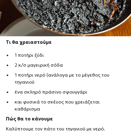
πάτο της κατσαρόλας και κάρβουνο παντού!
Παρακάτω θα δείτε τον τρόπο να απαλλαγείτε από
τα καμένα λίπη, σε 10 λεπτά, με ελάχιστο τρίψιμο
και μάλιστα με προϊόντα που έχουμε όλοι στην
κουζίνα μας.
Τι θα χρειαστούμε
1 ποτήρι ξύδι
2 κ/σ μαγειρική σόδα
1 ποτήρι νερό (ανάλογα με το μέγεθος του
τηγανιού
ένα σκληρό πράσινο σφουγγάρι
και φυσικά το σκέυος που χρειάζεται
καθάρισμα
Πώς θα το κάνουμε
Καλύπτουμε τον πάτο του τηγανιού με νερό.