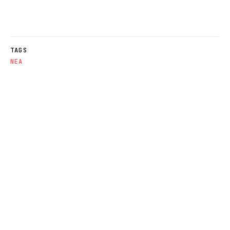
TAGS
NΕΑ