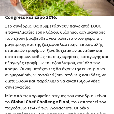
και να μαγειρέψουν τα αγαπημένα τους πιάτα στο
Παγκόσμιο Συνέδριο Αρχιμαγείρων Worldchefs
Congress και Expo 2016
.
Στο συνέδριο, θα συμμετάσχουν πάνω από 1.000
επαγγελματίες του κλάδου, διάσημοι αρχιμάγειρες
που έχουν βραβευθεί, νέα ταλέντα στον χώρο της
μαγειρικής και της ζαχαροπλαστικής, επικεφαλής
εταιρειών τροφίμων, ξενοδοχειακών μονάδων και
εστιατορίων, καθώς και επιχειρήσεις, εισαγωγής και
εξαγωγής τροφίμων και εξοπλισμού, απ’ όλο τον
κόσμο. Οι συμμετέχοντες θα έχουν την ευκαιρία να
ενημερωθούν, ν’ ανταλλάξουν απόψεις και ιδέες, να
δικτυωθούν και παράλληλα να αναπτύξουν νέες
συνεργασίες.
Μία από τις κορυφαίες στιγμές του συνεδρίου είναι
το
Global Chef Challenge Final
, που αποτελεί τον
παγκόσμιο τελικό των Worldchefs. Οι δέκα
επικρατέστεροι Αρχιμάγειρες, μετά από ένα χρόνο