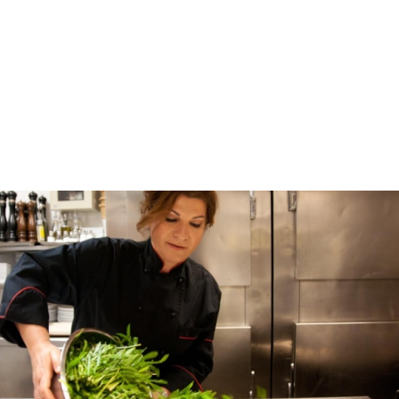
Με σκούφους, αστέρια, και μυρωδιές καταξιωμένων
αρχιμαγείρων που θα καταφτάσουν από όλο τον
κόσμο θα γεμίσει το
Διεθνές Εκθεσιακό Κέντρο
Θεσσαλονίκης από το Σάββατο 24 Σεπτεμβρίου
έως και την Τρίτη 27 Σεπτεμβρίου.
Έχοντας στις
αποσκευές τα σύνεργά τους, είναι έτοιμοι ν’
αποκαλύψουν τα μυστικά της κουζίνας που
αντιπροσωπεύουν, να αναμετρηθούν μεταξύ τους