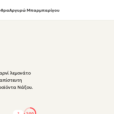
ρθρα
Αργυρώ Μπαρμπαρίγου
αρνί λεμονάτο
 απίστευτη
ροϊόντα Νάξου.
2
1:00