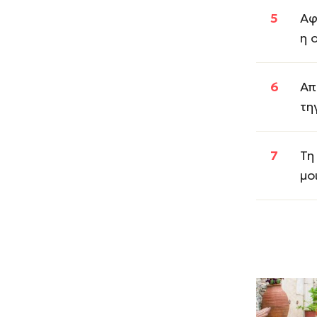
Αφ
η 
Απ
τη
Τη
μο