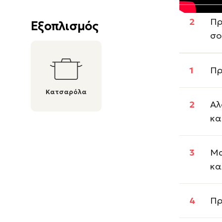
Πρ
Εξοπλισμός
σο
Πρ
Κατσαρόλα
Αλ
κα
Μα
κα
Πρ