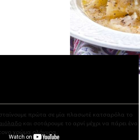
ση
σταίνουμε πρώτα σε μία πλασωτέ κατσαρόλα το
αιόλαδο
και σοτάρουμε το αρνί μέχρι να πάρει ένα
τονο χρώμα ολόγυρα.