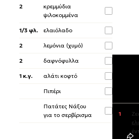
2
κρεμμύδια
ψιλοκομμένα
1/3 φλ.
ελαιόλαδο
2
λεμόνια (χυμό)
2
δαφνόφυλλα
1 κ.γ.
αλάτι κοφτό
Εκτέλε
Πιπέρι
ΕΚΤΕΛΕΣΗ
Πατάτες Νάξου
Ζε
για το σερβίρισμα
ελ
έν