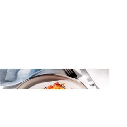
ΚΡΕΑΣ
Χοιρινά μπριζολάκια λαιμού στο
φούρνο