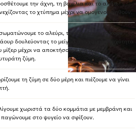
οσθέτουμε την άχνη, τη βανίλια και το αλάτι
νεχίζοντας το χτύπημα μέχρι να ομογενοποιηθούν.
σωματώνουμε το αλεύρι, το κακάο και το κορν
άουρ δουλεύοντας το μείγμα στη χαμηλή ταχύτητα
υ μίξερ μέχρι να αποκτήσουμε μια απαλή
υτυράτη ζύμη.
ρίζουμε τη ζύμη σε δύο μέρη και πιέζουμε να γίνει
πτή.
λίγουμε χωριστά τα δύο κομμάτια με μεμβράνη και
 παγώνουμε στο ψυγείο να σφίξουν.