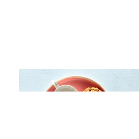
ΓΛΥΚΑ
Μπισκότα μήλου με βρώμη και καρότο,
χωρίς ζάχαρη