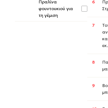
Πραλίνα
Πρ
φουντουκιού για
Στ
τη γέμιση
Το
αν
κα
εκ.
Πα
μα
Βο
μπ