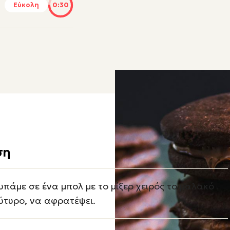
Εύκολη
0:30
ση
υπάμε σε ένα μπολ με το μίξερ χειρός το μαλακό
ύτυρο, να αφρατέψει.