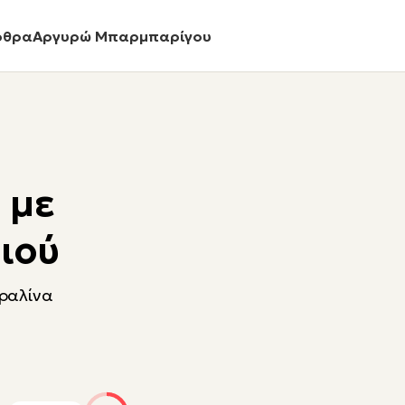
ρθρα
Αργυρώ Μπαρμπαρίγου
 με
ιού
πραλίνα