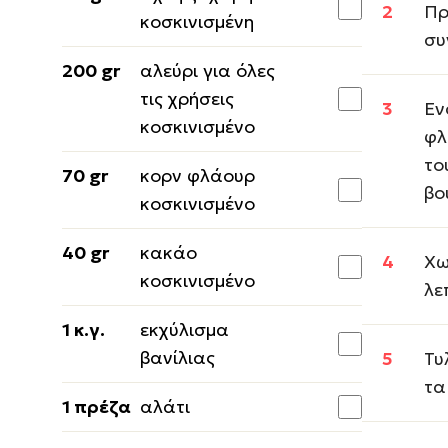
Πρ
κοσκινισμένη
συ
200 gr
αλεύρι για όλες
τις χρήσεις
Εν
κοσκινισμένο
φλ
το
70 gr
κορν φλάουρ
βο
κοσκινισμένο
40 gr
κακάο
Χω
κοσκινισμένο
λε
1 κ.γ.
εκχύλισμα
βανίλιας
Τυ
τα
1 πρέζα
αλάτι