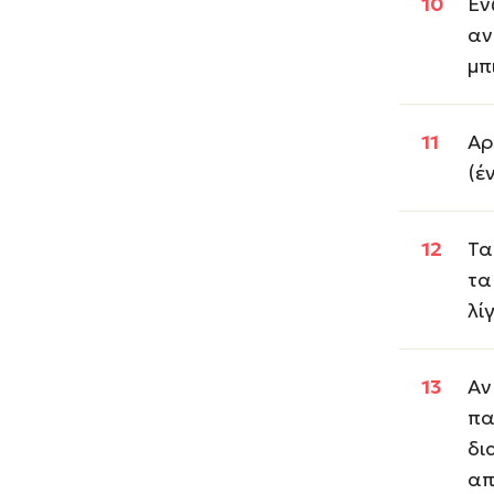
Εν
αν
μπ
Αρ
(έ
Τα
τα
λί
Αν
πα
δι
απ