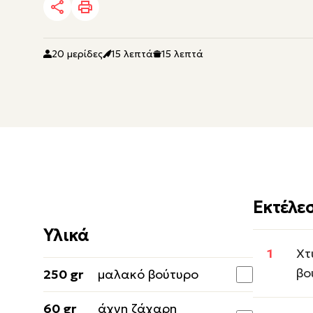
20 μερίδες
15 λεπτά
15 λεπτά
Εκτέλε
Υλικά
Χτ
βο
250 gr
μαλακό βούτυρο
60 gr
άχνη ζάχαρη