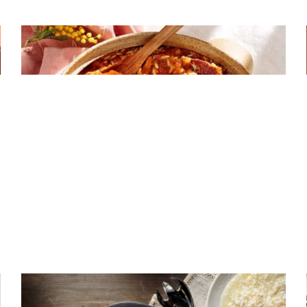
ΚΡΕΑΣ
Βετούλι γιουβέτσι
ΚΡΕΑΣ
Γαμοπίλαφο