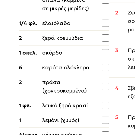
σε μικρές μερίδες)
Ζε
σο
1/4 φλ.
ελαιόλαδο
ρο
2
ξερά κρεμμύδια
Πρ
1 σκελ.
σκόρδο
σκ
λε
6
καρότα ολόκληρα
2
πράσα
Σβ
(χοντροκομμένα)
εξ
1 φλ.
λευκό ξηρό κρασί
Πρ
1
λεμόνι (χυμός)
κο
Λίγους
κόκκους κύμινο