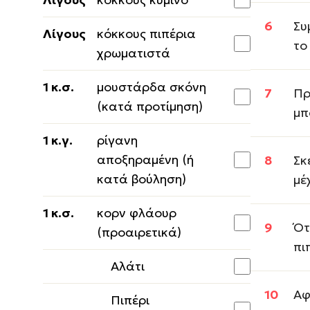
Συ
Λίγους
κόκκους πιπέρια
το
χρωματιστά
1 κ.σ.
μουστάρδα σκόνη
Πρ
(κατά προτίμηση)
μπ
1 κ.γ.
ρίγανη
αποξηραμένη (ή
Σκ
κατά βούληση)
μέ
1 κ.σ.
κορν φλάουρ
Ότ
(προαιρετικά)
πι
Αλάτι
Αφ
Πιπέρι