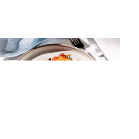
ΚΡΕΑΣ
Χοιρινά μπριζολάκια λαιμού στο
φούρνο