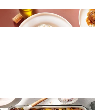
ΚΡΕΑΣ
Κεφτέδες με λεμονάτη σάλτσα
μουστάρδας
ΛΑΧΑΝΙΚΑ
Αρνάκι στο ταψί με λαχανικά και