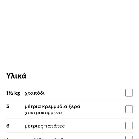
Υλικά
1½ kg
χταπόδι
3
μέτρια κρεμμύδια ξερά
χοντροκομμένα
6
μέτριες πατάτες