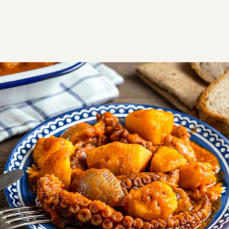
ΣΥΝΤΑΓΕΣ
ΑΛΜΥΡΑ
ΘΑΛΑΣΣΙΝΑ
Χταπόδι με πατάτες
Χταπόδι γιαχνί κατσαρόλας εύκολα και γρήγορα.
Απίστευτη γεύση, πλούσια σάλτσα και τέλειο
αποτέλεσμα κάθε φορά.
Εύκολη
1:05