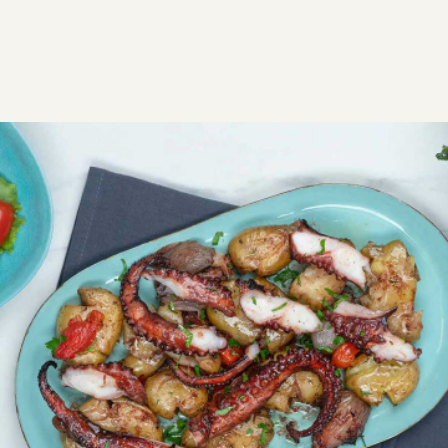
ΣΥΝΤΑΓΕΣ
ΑΛΜΥΡΑ
ΘΑΛΑΣΣΙΝΑ
Χταπόδι μελωμένο με τσακιστές
πατάτες στο φούρνο
Τρυφερό χταπόδι φούρνου σε συνδυασμό με
γευστικές πατάτες, ιδανικό ορεκτικό για ένα
αξέχαστο γεύμα.
Εύκολη
0:20