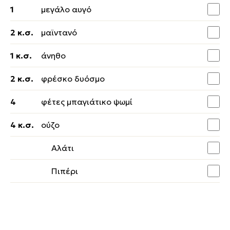
1
μεγάλο αυγό
2 κ.σ.
μαϊντανό
1 κ.σ.
άνηθο
2 κ.σ.
φρέσκο δυόσμο
4
φέτες μπαγιάτικο ψωμί
4 κ.σ.
ούζο
Αλάτι
Πιπέρι