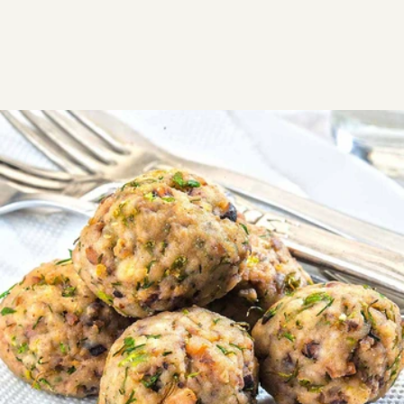
ΣΥΝΤΑΓΕΣ
ΑΛΜΥΡΑ
ΘΑΛΑΣΣΙΝΑ
Χταποδοκεφτέδες
Χταποδοκεφτέδες με όλα τα αρώματα της
θάλασσας. Νόστιμο ορεκτικό και μοναδικός
καλοκαιρινός μεζές για ουζάκι.
Εύκολη
1:00