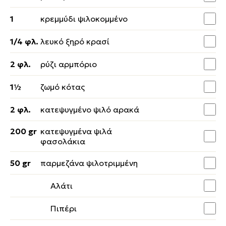
1
κρεμμύδι ψιλοκομμένο
1/4 φλ.
λευκό ξηρό κρασί
2 φλ.
ρύζι αρμπόριο
1½
ζωμό κότας
2 φλ.
κατεψυγμένο ψιλό αρακά
200 gr
κατεψυγμένα ψιλά
φασολάκια
50 gr
παρμεζάνα ψιλοτριμμένη
Αλάτι
Πιπέρι