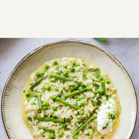
ΣΥΝΤΑΓΕΣ
ΑΛΜΥΡΑ
ΡΥΖΙ
Εύκολο ριζότο με φασολάκια,
αρακά και δυόσμο
Εύκολο ριζότο με λαχανικά, αρωματικό καλοκαιρινό
με φασολάκια, αρακά και δυόσμο.
Εύκολη
0:30