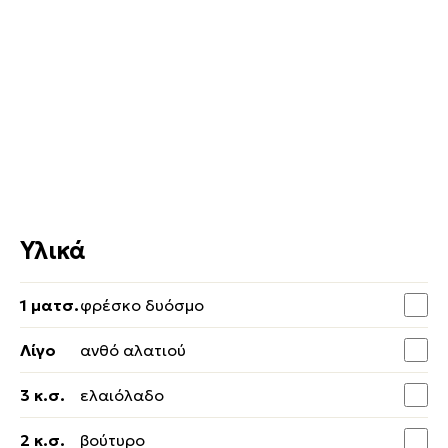
Υλικά
1 ματσ.
φρέσκο δυόσμο
Λίγο
ανθό αλατιού
3 κ.σ.
ελαιόλαδο
2 κ.σ.
βούτυρο