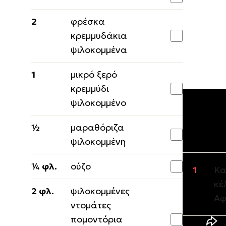
2
φρέσκα
κρεμμυδάκια
ψιλοκομμένα
1
μικρό ξερό
κρεμμύδι
ψιλοκομμένο
½
μαραθόριζα
Εκτέλε
ψιλοκομμένη
¼ φλ.
ούζο
Κα
κέ
2 φλ.
ψιλοκομμένες
Αφ
ντομάτες
πομοντόρια