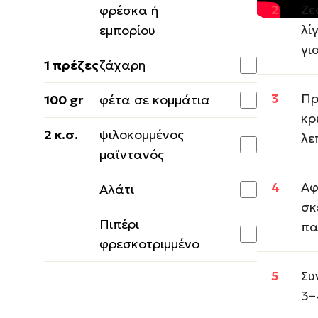
Ζε
φρέσκα ή
λί
εμπορίου
γι
1 πρέζες
ζάχαρη
Πρ
100 gr
φέτα σε κομμάτια
κρ
2 κ.σ.
ψιλοκομμένος
λε
μαϊντανός
Αφ
Αλάτι
σκ
Πιπέρι
πα
φρεσκοτριμμένο
Συ
3–