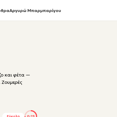
ρθρα
Αργυρώ Μπαρμπαρίγου
ζο και φέτα —
! Ζουμερές
Εύκολη
0:25