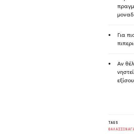
πραγμ
μοναδι
Για π
πιπερι
Αν θέλ
νηστε
εξίσο
TAGS
ΘΑΛΑΣΣΙΝΑ
Γ