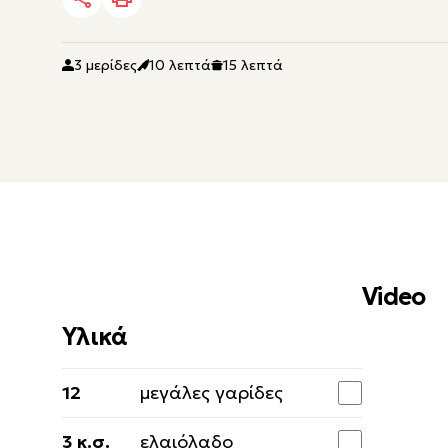
3 μερίδες
10 λεπτά
15 λεπτά
Video
Υλικά
12
μεγάλες γαρίδες
3 κ.σ.
ελαιόλαδο