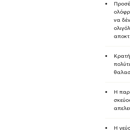
Προσέξ
ολόφρε
να δέ
ολιγό
αποκτ
Κρατήσ
πολύτι
θαλασ
Η παρα
σκεύος
απελε
Η γεύσ