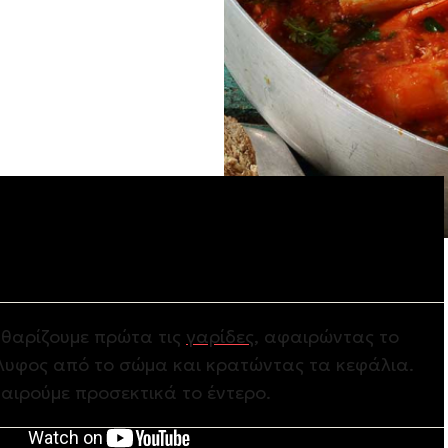
ση
θαρίζουμε πρώτα τις
γαρίδες
, αφαιρώντας το
λυφος από το σώμα και κρατώντας τα κεφάλια.
αιρούμε προσεκτικά το έντερο.