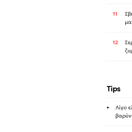
Σβ
μα
Σε
ζυ
Tips
Λίγο ε
βαρύν