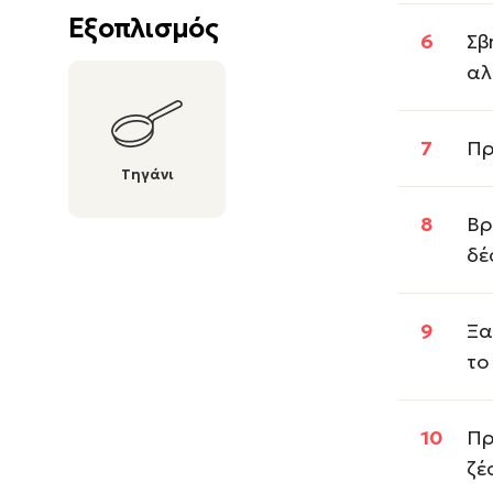
Εξοπλισμός
Σβ
αλ
Πρ
Τηγάνι
Βρ
δέ
Ξα
το
Πρ
ζέ