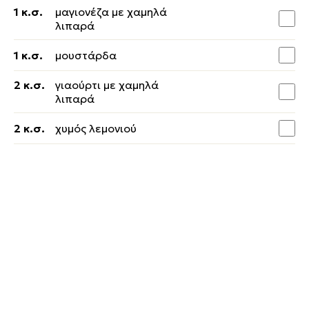
1 κ.σ.
μαγιονέζα με χαμηλά
λιπαρά
1 κ.σ.
μουστάρδα
2 κ.σ.
γιαούρτι με χαμηλά
λιπαρά
2 κ.σ.
χυμός λεμονιού