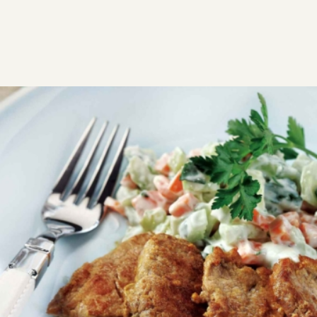
ΣΥΝΤΑΓΕΣ
ΑΛΜΥΡΑ
ΚΡΕΑΣ
Γλασαρισµένο ψαρονέφρι µε
απίστευτη σαλάτα
Φαγητό που γίνεται γρήγορα και είναι παράλληλα
ιδανικό για εσάς που προσέχετε τη διατροφή σας. Η
πολύ δροσερή σαλάτα που το συνοδεύει το
απογειώνει γευστικά στην κυριολεξία!
2
0:20