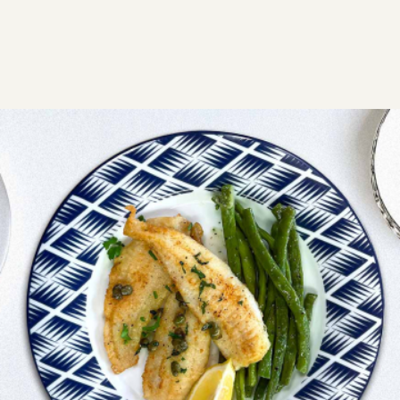
ΣΥΝΤΑΓΕΣ
ΑΛΜΥΡΑ
Γλώσσα μενιέρ
Γλώσσα Μενιέρ τηγανητή με βούτυρο και λεμόνι,
σερβιρισμένη με μαϊντανό και κάπαρη. Ένα
φημισμένο γαλλικό πιάτο, εύκολο και γευστικό.
Εύκολη
0:15