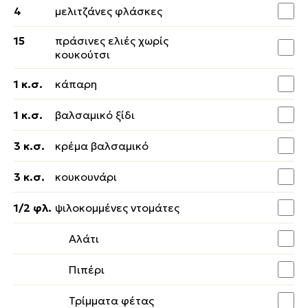
4
μελιτζάνες φλάσκες
15
πράσινες ελιές χωρίς
κουκούτσι
1 κ.σ.
κάπαρη
1 κ.σ.
βαλσαμικό ξίδι
3 κ.σ.
κρέμα βαλσαμικό
3 κ.σ.
κουκουνάρι
1/2 φλ.
ψιλοκομμένες ντομάτες
Αλάτι
Πιπέρι
Τρίμματα φέτας