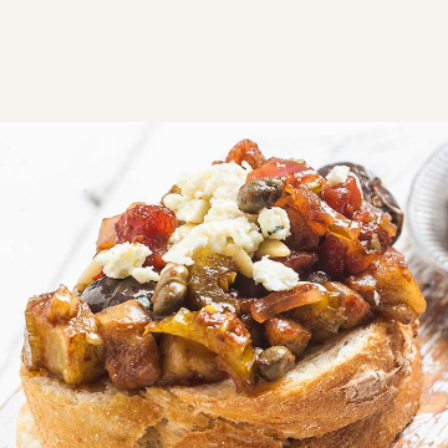
ΣΥΝΤΑΓΕΣ
ΑΛΜΥΡΑ
ΣΑΛΑΤΕΣ
Καπονάτα μελιτζάνας
(Caponata Siciliana)
Φτιάξτε αυτή τη σισιλιάνικη καπονάτα μελιτζάνας,
μια αυθεντική ιταλική συνταγή που θα σας ταξιδέψει.
V
GF
Εύκολη
0:25