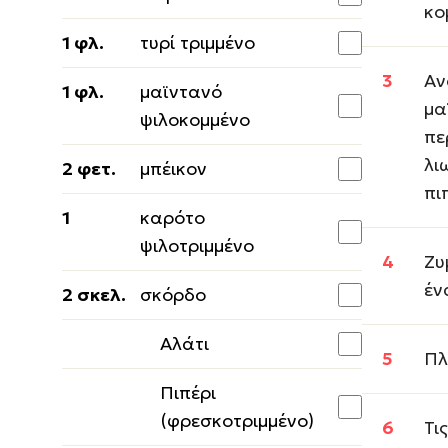
κο
1 φλ.
τυρί τριμμένο
Αν
1 φλ.
μαϊντανό
μα
ψιλοκομμένο
πε
λι
2 φετ.
μπέικον
πι
1
καρότο
ψιλοτριμμένο
Ζυ
έν
2 σκελ.
σκόρδο
Αλάτι
Πλ
Πιπέρι
(φρεσκοτριμμένο)
Τι