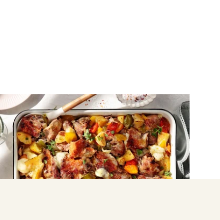
ΛΑΧΑΝΙΚΑ
Αρνάκι στο ταψί με λαχανικά και
βότανα