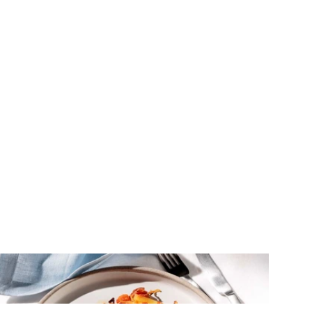
ΚΡΕΑΣ
Χοιρινά μπριζολάκια λαιμού στο
φούρνο