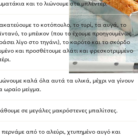
μματάκια και το λιώνουμε στο μπλέντερ.
ακατεύουμε το κοτόπουλο, το τυρί, τα αυγά, το
ϊντανό, το μπέικον (που το έχουμε προηγουμένως
ράσει λίγο στο τηγάνι), το καρότο και το σκόρδο
ωμένο και προσθέτουμε αλάτι και φρεσκοτριμμένο
πέρι.
μώνουμε καλά όλα αυτά τα υλικά, μέχρι να γίνουν
α ωραίο μείγμα.
άθουμε σε μεγάλες μακρόστενες μπαλίτσες.
ς περνάμε από το αλεύρι, χτυπημένο αυγό και