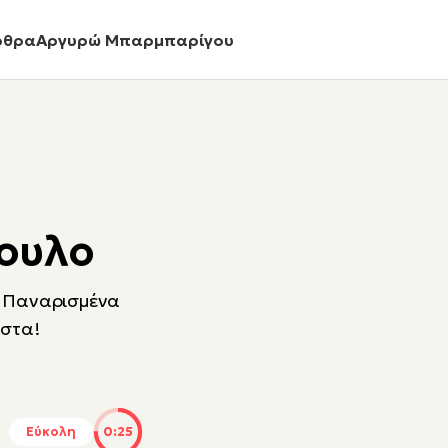
ρθρα
Αργυρώ Μπαρμπαρίγου
ουλο
; Παναρισμένα
ύστα!
Εύκολη
0:25