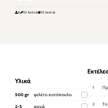
6
10 λεπτά
15 λεπτά
Εκτέλε
Υλικά
Πρ
500 gr
φιλέτο κοτόπουλο
Το
2-3
αυγά