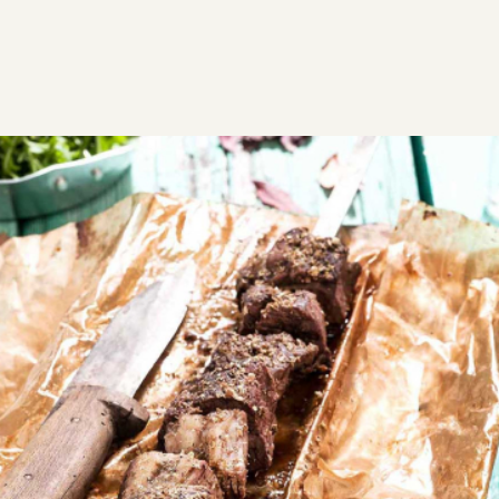
ΣΥΝΤΑΓΕΣ
ΑΛΜΥΡΑ
ΚΡΕΑΣ
Κοντοσούβλι στο φούρνο
Κοντοσούβλι στο φούρνο, νόστιμo, ζουμερό αρνί
κοντοσούβλι με τέλεια μαρινάδα στη λαδόκολλα.
Εύκολη
2:15
8
15 λεπτά
2 ώρες