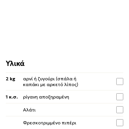
Υλικά
2 kg
αρνί ή ζυγούρι (σπάλα ή
καπάκι με αρκετό λίπος)
1 κ.σ.
ρίγανη αποξηραμένη
Αλάτι
Φρεσκοτριμμένο πιπέρι