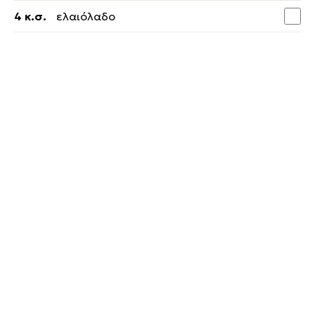
4 κ.σ.
ελαιόλαδο