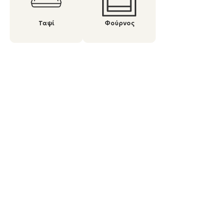
Ταψί
Φούρνος