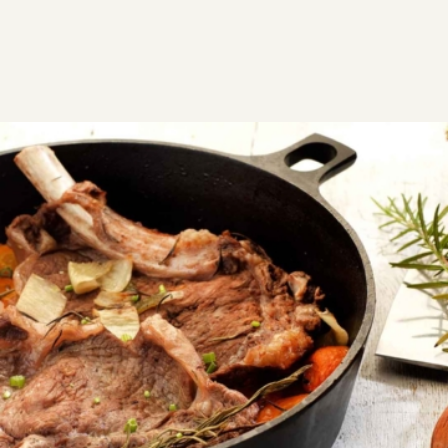
ΣΥΝΤΑΓΕΣ
ΑΛΜΥΡΑ
ΚΡΕΑΣ
Μπριζόλες κρασάτες με
λαχανικά στο φούρνο
Εύκολα, γρήγορα και οικονομικά έχετε στο τραπέζι
σας αυτές τις ζουμερές και αρωματισμένες από τα
λαχανικά, πεντανόστιμες μπριζόλες.
Εύκολη
0:30