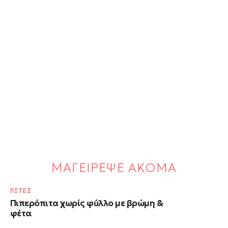
ΜΑΓΕΙΡΕΨΕ ΑΚΟΜΑ
ΠΙΤΕΣ
Πιπερόπιτα χωρίς φύλλο με βρώμη &
φέτα