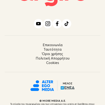
Επικοινωνία
Ταυτότητα
Όροι χρήσης
Πολιτική Απορρήτου
Cookies
ΜΕΛΟΣ
© ΜORE MEDIA Α.Ε.
Το σύνολο του περιεχομένου και των υπηρεσιών του argiro.gr διατίθεται στους