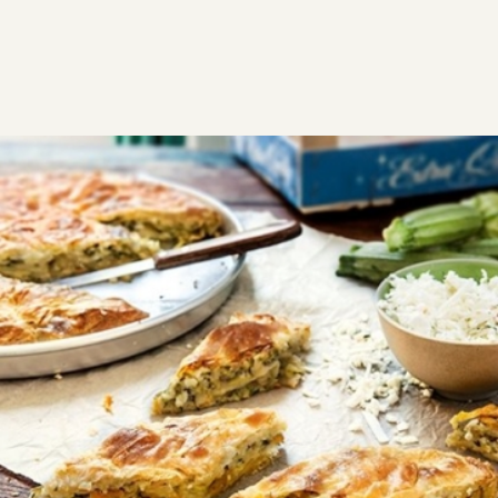
ΣΥΝΤΑΓΕΣ
ΑΛΜΥΡΑ
ΠΙΤΕΣ
Κυκλαδίτικη πίτα με
κολοκυθάκια
Η πιο ωραία πίτα με κολοκυθάκια και τυριά από τα
νησιά μας. Καλοκαιρινή συνταγή από τις Κυκλάδες!
Εύκολη
1:10