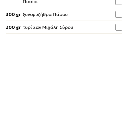
Πιπέρι
300 gr
ξυνομυζήθρα Πάρου
300 gr
τυρί Σαν Μιχάλη Σύρου