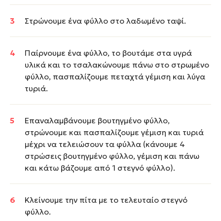
Στρώνουμε ένα φύλλο στο λαδωμένο ταψί.
Παίρνουμε ένα φύλλο, το βουτάμε στα υγρά
υλικά και το τσαλακώνουμε πάνω στο στρωμένο
φύλλο, πασπαλίζουμε πεταχτά γέμιση και λύγα
τυριά.
Επαναλαμβάνουμε βουτηγμένο φύλλο,
στρώνουμε και πασπαλίζουμε γέμιση και τυριά
μέχρι να τελειώσουν τα φύλλα (κάνουμε 4
στρώσεις βουτηγμένο φύλλο, γέμιση και πάνω
και κάτω βάζουμε από 1 στεγνό φύλλο).
Κλείνουμε την πίτα με το τελευταίο στεγνό
φύλλο.