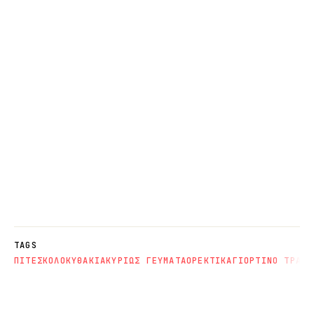
TAGS
ΠΙΤΕΣ
ΚΟΛΟΚΥΘΑΚΙΑ
ΚΥΡΙΩΣ ΓΕΥΜΑΤΑ
ΟΡΕΚΤΙΚΑ
ΓΙΟΡΤΙΝΟ ΤΡΑΠΕ