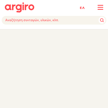
ΕΛ
ΥΛΙΚΑ
ΕΚΤΕΛΕΣΗ
TIPS
ΕΞΟΠΛΙΣΜΟΣ