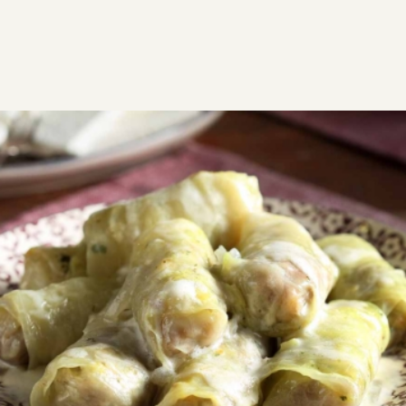
ΣΥΝΤΑΓΕΣ
ΑΛΜΥΡΑ
ΚΡΕΑΣ
Λαχανοντολμάδες
παραδοσιακοί
Λαχανοντολμάδες με αυγολέμονο και πλούσια κρέμα
από τα πιο αγαπημένα φαγητά του χειμώνα, με
άρωμα μανούλας! Περιχύστε από πάνω αυγολέμονο
και απογειώστε το φαγητό σας.
Μεσαία
1:00