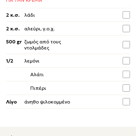
ΓΙΑ ΤΗΝ ΚΡΕΜΑ
2 κ.σ.
λάδι
2 κ.σ.
αλεύρι, γ.ο.χ.
500 gr
ζωμός από τους
ντολμάδες
1/2
λεμόνι
Αλάτι
Πιπέρι
Λίγο
άνηθο ψιλοκομμένο