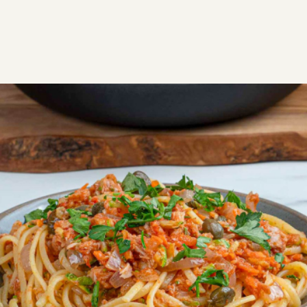
ΣΥΝΤΑΓΕΣ
ΑΛΜΥΡΑ
ΖΥΜΑΡΙΚΑ
Μακαρονάδα με τόνο
Μια συνταγή που δεν θα αφήσει κανένα μακαρονά
ανικανοποίητο! Η ελαφριά και λαχταριστή εκδοχή
για σπαγγέτι με τόνο και φρέσκια ντομάτα.
Εύκολη
0:15