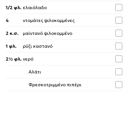
1/2 φλ.
ελαιόλαδο
4
ντομάτες ψιλοκομμένες
2 κ.σ.
μαϊντανό ψιλοκομμένο
1 φλ.
ρύζι καστανό
2½ φλ.
νερό
Αλάτι
Φρεσκοτριμμένο πιπέρι