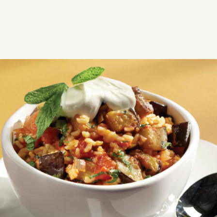
ΣΥΝΤΑΓΕΣ
ΑΛΜΥΡΑ
ΡΥΖΙ
Μελιτζανοπίλαφο
Αυτό το μελιτζανοπίλαφο σκέτο ή με γιαούρτι, είναι
απλά πεντανόστιμο! Φτιάξτε το με την πρώτη
ευκαιρία.
VG
V
GF
Εύκολη
0:40