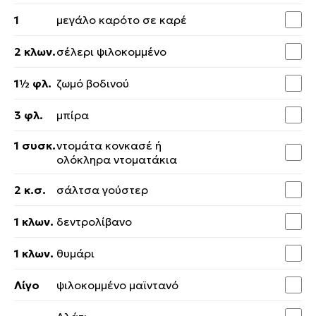
1
μεγάλο καρότο σε καρέ
2 κλων.
σέλερι ψιλοκομμένο
1½ φλ.
ζωμό βοδινού
3 φλ.
μπίρα
1 συσκ.
ντομάτα κονκασέ ή
ολόκληρα ντοματάκια
2 κ.σ.
σάλτσα γούστερ
1 κλων.
δεντρολίβανο
1 κλων.
θυμάρι
Λίγο
ψιλοκομμένο μαϊντανό