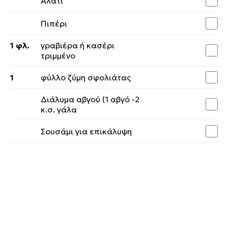
Αλάτι
Πιπέρι
1 φλ.
γραβιέρα ή κασέρι
τριμμένο
1
φύλλο ζύμη σφολιάτας
Διάλυμα αβγού (1 αβγό -2
κ.σ. γάλα
Σουσάμι για επικάλυψη