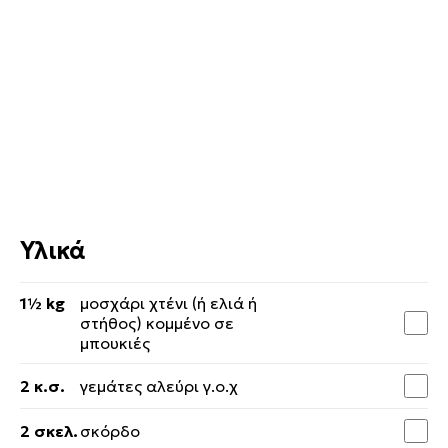
Υλικά
1½ kg
μοσχάρι χτένι (ή ελιά ή
στήθος) κομμένο σε
μπουκιές
2 κ.σ.
γεμάτες αλεύρι γ.ο.χ
2 σκελ.
σκόρδο