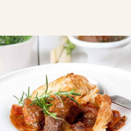
ΣΥΝΤΑΓΕΣ
ΑΛΜΥΡΑ
ΚΡΕΑΣ
Μοσχάρι μεθυσμένο στη γάστρα
σε τραγανή σφολιάτα
Ένα εντυπωσιακό πιάτο με πλούσια γεύση, ιδανικό
για τραπέζι με φίλους ή γιορτινή περίσταση.
Εύκολη
1:00