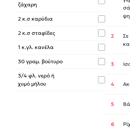
ζάχαρη
σά
ψη
2 κ.σ καρύδια
2 κ.σ σταφίδες
Σε
κα
1 κ.γλ. κανέλα
30 γραμ. βούτυρο
Ισ
3/4 φλ. νερό ή
χυμό μήλου
Ακ
Βά
Ρί