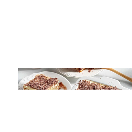
ΓΛΥΚΑ ΨΥΓΕΙΟΥ
Γλυκό ψυγείου με σαβαγιάρ και τρεις
σοκολάτες