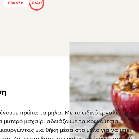
Εύκολη
0:40
ση
ένουμε πρώτα τα μήλα. Με το ειδικό εργαλείο ή με
α μυτερό μαχαίρι αδειάζουμε τα κουκούτσια
μιουργώντας μια θήκη μέσα στο μήλο για να μπει η
μιση. Κάτω στη βάση του μήλου αφήνουμε αρκετή