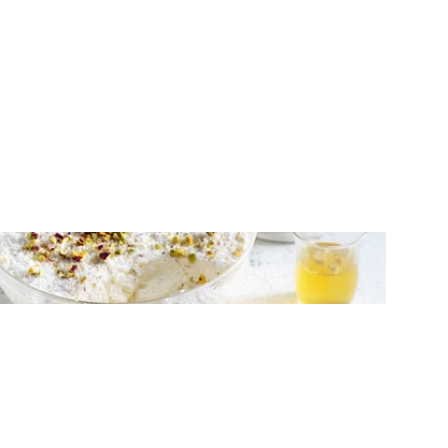
ΓΛΥΚΑ ΨΥΓΕΙΟΥ
Γλυκό ψυγείου με γιαούρτι, ζελέ λεμόνι
και καρύδα