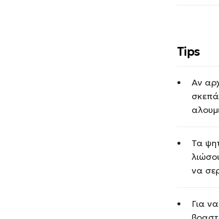
Tips
Αν αρ
σκεπά
αλουμ
Τα ψη
λιώσο
να σε
Για να
βραστ