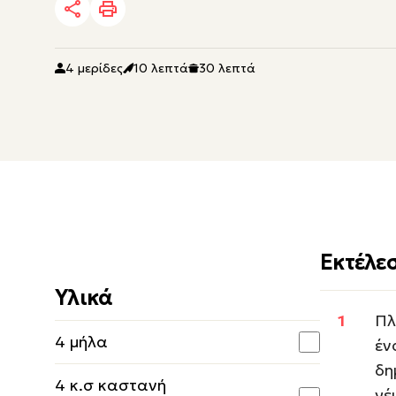
4 μερίδες
10 λεπτά
30 λεπτά
Εκτέλε
Υλικά
Πλ
4 μήλα
έν
δη
4 κ.σ καστανή
γέ