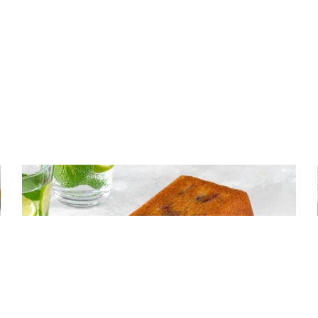
ΚΕΙΚ
Κέικ με κεράσια