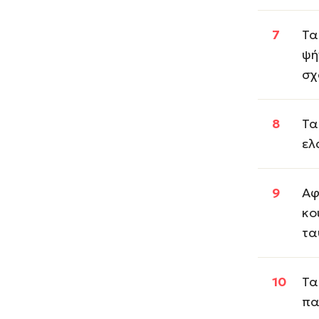
Τα
ψή
σχ
Τα
ελ
Αφ
κο
τα
Τα
πα