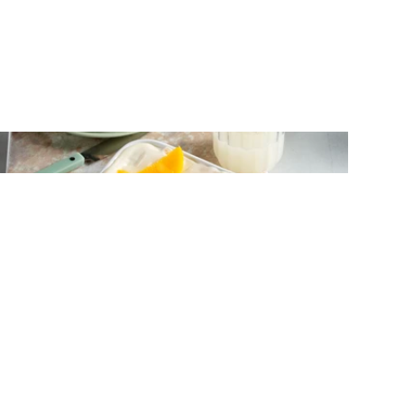
ΓΛΥΚΑ ΨΥΓΕΙΟΥ
Γλυκό ψυγείου με ροδάκινα και κράκερ