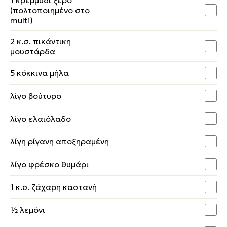
1 κρεμμύδι ξερό
(πολτοποιημένο στο
multi)
2 κ.σ. πικάντικη
μουστάρδα
5 κόκκινα μήλα
λίγο βούτυρο
λίγο ελαιόλαδο
λίγη ρίγανη αποξηραμένη
λίγο φρέσκο θυμάρι
1 κ.σ. ζάχαρη καστανή
½ λεμόνι