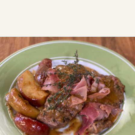
ΣΥΝΤΑΓΕΣ
ΑΛΜΥΡΑ
ΚΡΕΑΣ
Μπριζολάκια χοιρινά με
παλαιωμένο τσίπουρο
Χοιρινά μπριζολάκια στο τηγάνι με καραμελωμένα
μήλα.
Δύσκολη
0:35