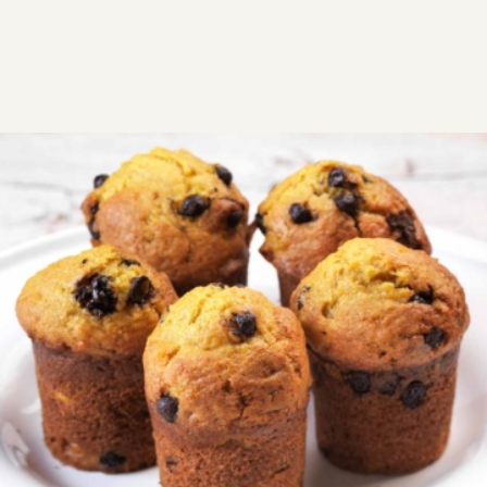
ΣΥΝΤΑΓΕΣ
ΓΛΥΚΑ
Muffins με κομμάτια σοκολάτας
χωρίς γλουτένη
Αυτά τα muffinsμε με κομμάτια σοκολάτας χωρίς
γλουτένη, φτιάχνονται εύκολα σε ένα μπολ και
αρέσουν σε όλους.
GF
Εύκολη
0:35