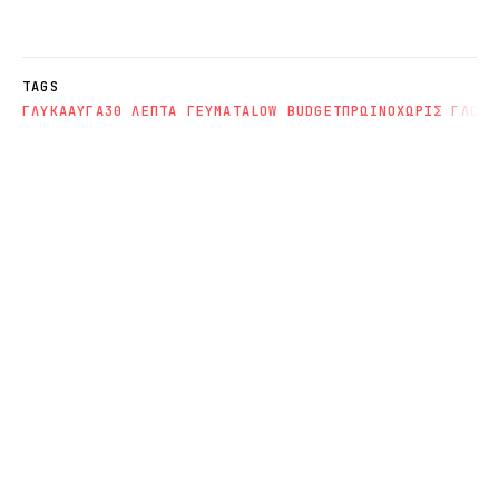
TAGS
ΓΛΥΚΑ
ΑΥΓΑ
30 ΛΕΠΤΑ ΓΕΥΜΑΤΑ
LOW BUDGET
ΠΡΩΙΝΟ
ΧΩΡΙΣ ΓΛΟΥΤ