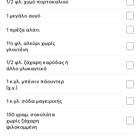
1/2 φλ. χυμό πορτοκαλιού
1 μεγάλο αυγό
1 πρέζα αλάτι
1½ φλ. αλεύρι χωρίς
γλουτένη
1/2 φλ. ζάχαρη καρύδας ή
άλλο γλυκαντικό
1 κ.γλ. μπέικιν πάουντερ
(χ.γ.)
1 κ.γλ. σόδα μαγειρικής
150 γραμ. σοκολάτα
χωρίς ζάχαρη
ψιλοκομμένη