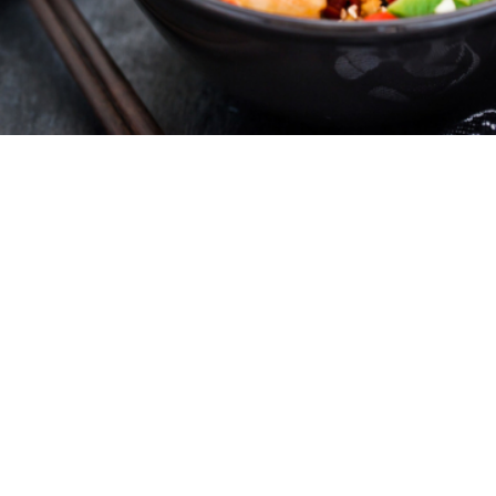
4
5 λεπτά
10 λεπτά