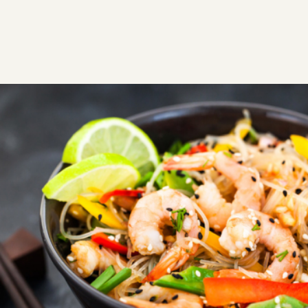
ΣΥΝΤΑΓΕΣ
ΑΛΜΥΡΑ
ΘΑΛΑΣΣΙΝΑ
Νουντλς με γαρίδες (noodles)
Εύκολη και γρήγορη συνταγή με noodles, γαρίδες και
σαλτσα λαχανικων. Γεύσεις από τη μακρινή Ταϊλάνδη
που θα σας μαγέψουν και θα σας ταξιδέψουν.
2
0:15