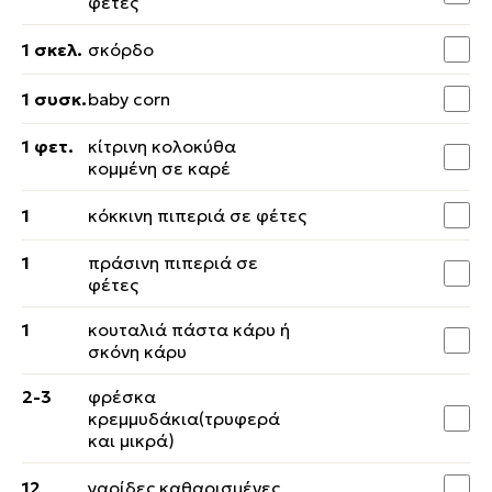
φέτες
1 σκελ.
σκόρδο
1 συσκ.
baby corn
1 φετ.
κίτρινη κολοκύθα
κομμένη σε καρέ
1
κόκκινη πιπεριά σε φέτες
1
πράσινη πιπεριά σε
φέτες
1
κουταλιά πάστα κάρυ ή
σκόνη κάρυ
2-3
φρέσκα
κρεμμυδάκια(τρυφερά
και μικρά)
12
γαρίδες καθαρισμένες