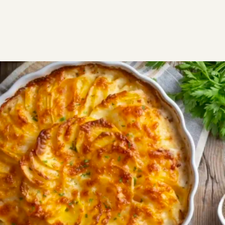
ΣΥΝΤΑΓΕΣ
ΑΛΜΥΡΑ
Ογκρατέν πατάτες με μπεσαμέλ
Δύσκολη
0:40
4
15 λεπτά
25 λεπτά