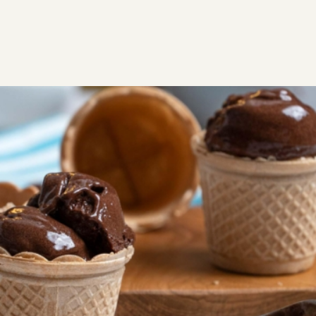
ΣΥΝΤΑΓΕΣ
ΓΛΥΚΑ
Παγωτό σοκολάτα
Δοκιμάστε αυτή την εύκολη συνταγή για παγωτό
σοκολάτα χωρίς παγωτομηχανή και είμαι σίγουρη ότι
θα σας γίνει συνήθεια. Απλά το καλύτερο παγωτό
σοκολάτα!
2
0:20