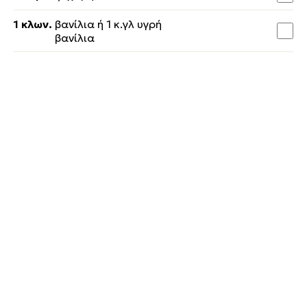
1 κλων.
βανίλια ή 1 κ.γλ υγρή
βανίλια