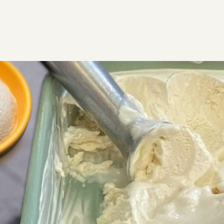
ΣΥΝΤΑΓΕΣ
ΑΛΜΥΡΑ
Παγωτό βανίλια χωρίς αυγά
Σπιτικό παγωτό βανίλια χωρίς αυγά, εύκολο και
γρήγορο με κρεμώδη υφή και πλούσια γεύση βανίλιας,
που μπορεί να γίνει με ή χωρίς παγωτομηχανή
EGF
2
0:20