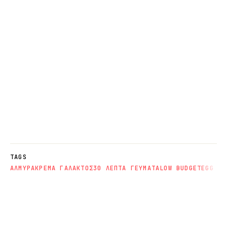
TAGS
ΑΛΜΥΡΑ
ΚΡΕΜΑ ΓΑΛΑΚΤΟΣ
30 ΛΕΠΤΑ ΓΕΥΜΑΤΑ
LOW BUDGET
EGG FR