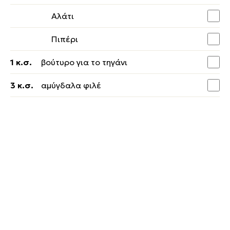
Αλάτι
Πιπέρι
1 κ.σ.
βούτυρο για το τηγάνι
3 κ.σ.
αμύγδαλα φιλέ