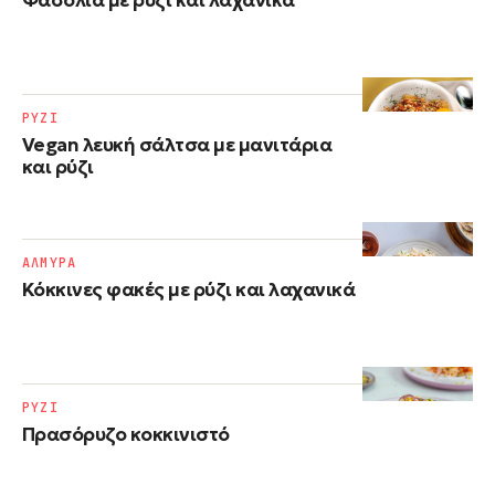
Φασόλια με ρύζι​ και λαχανικά
ΡΥΖΙ
Vegan λευκή σάλτσα με μανιτάρια
και ρύζι
ΑΛΜΥΡΑ
Κόκκινες φακές με ρύζι και λαχανικά
ΡΥΖΙ
Πρασόρυζο κοκκινιστό