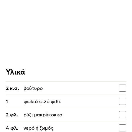
Υλικά
2 κ.σ.
βούτυρο
1
φωλιά ψιλό φιδέ
2 φλ.
ρύζι μακρύκοκκο
4 φλ.
νερό ή ζωμός