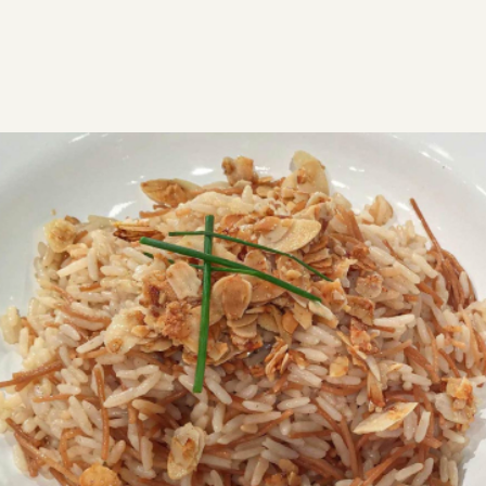
ΣΥΝΤΑΓΕΣ
ΑΛΜΥΡΑ
ΡΥΖΙ
Ρύζι πιλάφι αμυγδάλου
Φτιάξτε αυτό το ρύζι με φιδέ, γιατί είναι εύκολο,
νόστιμο και θα απογειώσει το φαγητό που θα
συνοδεύσει.
Εύκολη
0:35