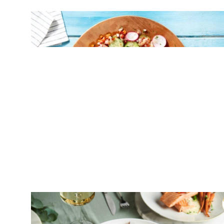
ΣΑΛΑΤΕΣ
Δροσερή σαλάτα με πικάντικες
σαρδέλες και τραγανά λαχανικά
ΣΑΛΑΤΕΣ
Σαλάτα με γαρίδες γκρεμολάτα, λωτούς
και γκρέιπφρουτ