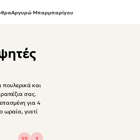
ρθρα
Αργυρώ Μπαρμπαρίγου
ψητές
ι πουλερικά και
 τραπέζια σας.
επασμένη για 4
ο ωραία, γιατί
VG
V