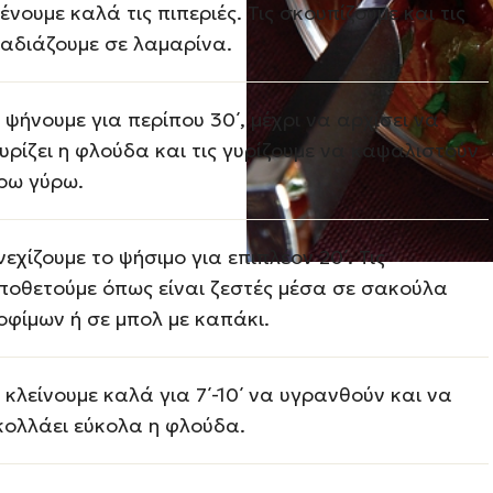
ένουμε καλά τις πιπεριές. Τις σκουπίζουμε και τις
αδιάζουμε σε λαμαρίνα.
ς ψήνουμε για περίπου 30΄, μέχρι να αρχίσει να
υρίζει η φλούδα και τις γυρίζουμε να καψαλιστούν
ρω γύρω.
νεχίζουμε το ψήσιμο για επιπλέον 20΄. Τις
ποθετούμε όπως είναι ζεστές μέσα σε σακούλα
οφίμων ή σε μπολ με καπάκι.
ς κλείνουμε καλά για 7΄-10΄ να υγρανθούν και να
κολλάει εύκολα η φλούδα.