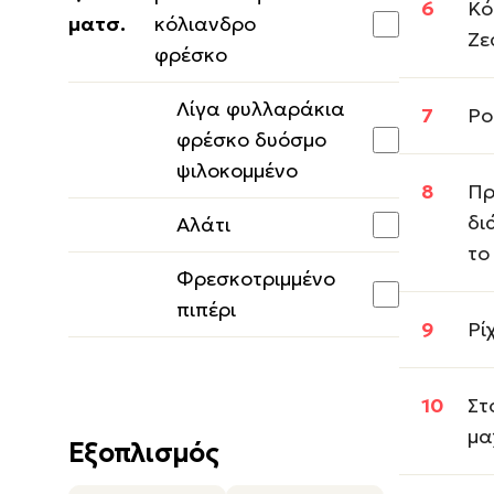
Κό
ματσ.
κόλιανδρο
Ζε
φρέσκο
Λίγα φυλλαράκια
Ρο
φρέσκο δυόσμο
ψιλοκομμένο
Πρ
δι
Αλάτι
το
Φρεσκοτριμμένο
πιπέρι
Ρί
Στ
μα
Εξοπλισμός