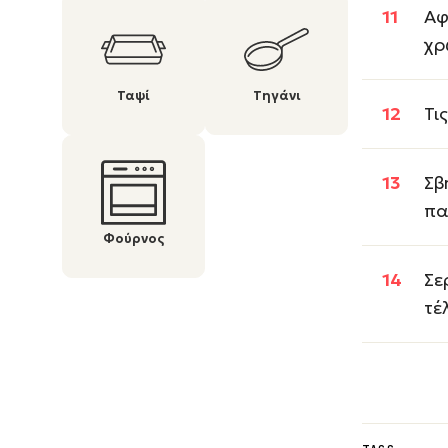
Αφ
χρ
Ταψί
Τηγάνι
Τι
Σβ
πα
Φούρνος
Σε
τέ