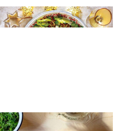
ΣΑΛΑΤΕΣ
Σαλάτα με ξινόμηλο και κρεμώδες
ντρέσινγκ πορτοκαλιού
ΟΣΠΡΙΑ
Παλληκάρια​ Kρητική συνταγή