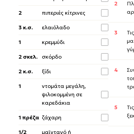
Πλ
αρ
2
πιπεριές κίτρινες
3 κ.σ.
ελαιόλαδο
Τι
μα
1
κρεμμύδι
γύ
2 σκελ.
σκόρδο
Συ
2 κ.σ.
ξίδι
το
1
ντομάτα μεγάλη,
τρ
ψιλοκομμένη σε
καρεδάκια
Τι
ξε
1 πρέζα
ζάχαρη
1/2
μαϊντανό ή