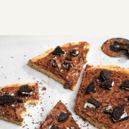
ΣΥΝΤΑΓΕΣ
ΓΛΥΚΑ
Πίτσα σοκόλαση
Όταν ακούς πίτσα σου έρχεται στο μυαλό αγαπημένη
γεύση! Όταν ακούς πίτσα με σοκολάτα, θέλεις να τη
δοκιμάσεις! Φτιάξτε την τώρα!
Δύσκολη
0:30