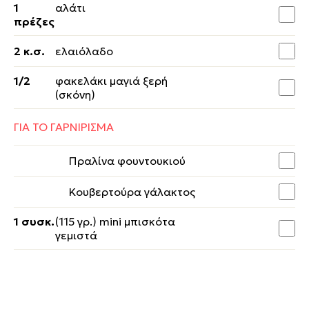
1
αλάτι
πρέζες
2 κ.σ.
ελαιόλαδο
1/2
φακελάκι μαγιά ξερή
(σκόνη)
ΓΙΑ ΤΟ ΓΑΡΝΙΡΙΣΜΑ
Πραλίνα φουντουκιού
Κουβερτούρα γάλακτος
1 συσκ.
(115 γρ.) mini μπισκότα
γεμιστά