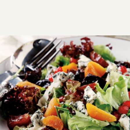
ΣΥΝΤΑΓΕΣ
ΑΛΜΥΡΑ
ΣΑΛΑΤΕΣ
Σαλάτα µε σύκα
V
Εύκολη
0:30
6
15 λεπτά
15 λεπτά