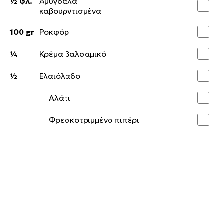
½ φλ.
Αμύγδαλα
καβουρντισμένα
100 gr
Ροκφόρ
¼
Κρέμα βαλσαμικό
½
Ελαιόλαδο
Αλάτι
Φρεσκοτριμμένο πιπέρι