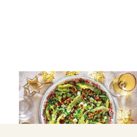
ΣΑΛΑΤΕΣ
Σαλάτα με ξινόμηλο και κρεμώδες
ντρέσινγκ πορτοκαλιού