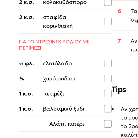
2 κ.σ.
κολοκυθόσπορο
Τα
2 κ.σ.
σταφίδα
σε
κορινθιακή
Αν
ΓΙΑ ΤΟ ΝΤΡΕΣΙΝΓΚ ΡΟΔΙΟΥ ΜΕ
ΠΕΤΙΜΕΖΙ
πι
⅓ φλ.
ελαιόλαδο
¼
χυμό ροδιού
Tips
1 κ.σ.
πετιμέζι
1 κ.σ.
βαλσαμικό ξύδι
Αν χρ
το μο
Αλάτι, πιπέρι
το βρ
καλύπτ