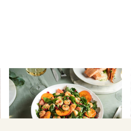
ΣΑΛΑΤΕΣ
Σαλάτα με γαρίδες γκρεμολάτα, λωτούς
και γκρέιπφρουτ