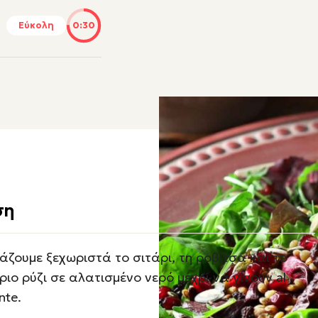
Εύκολη
0:30
ση
άζουμε ξεχωριστά το σιτάρι, τη ροβίτσα και το
ριο ρύζι σε αλατισμένο νερό μέχρι να γίνουν al
nte.