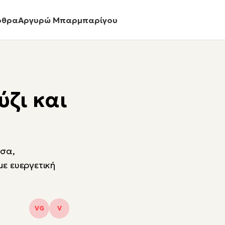
ρθρα
Αργυρώ Μπαρμπαρίγου
ύζι και
τσα,
με ευεργετική
VG
V