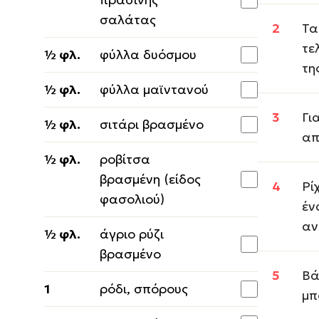
σαλάτας
Τα
τε
½ φλ.
φύλλα δυόσμου
τη
½ φλ.
φύλλα μαϊντανού
Γι
½ φλ.
σιτάρι βρασμένο
απ
½ φλ.
ροβίτσα
βρασμένη (είδος
Ρί
φασολιού)
έν
αν
½ φλ.
άγριο ρύζι
βρασμένο
Βά
1
ρόδι, σπόρους
μπ