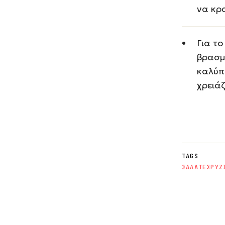
να κρ
Για το
βρασμ
καλύπ
χρειάζ
TAGS
ΣΑΛΑΤΕΣ
ΡΥΖ