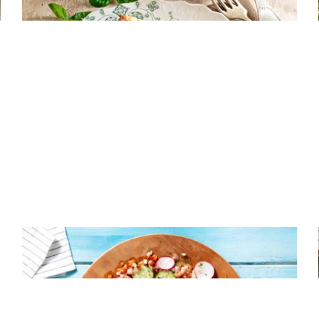
ελαιόλαδο
ΣΑΛΑΤΕΣ
Δροσερή σαλάτα με πικάντικες
σαρδέλες και τραγανά λαχανικά