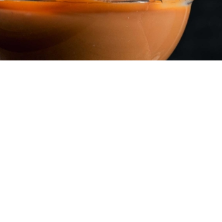
7 λεπτά