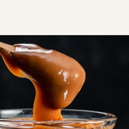
ΣΥΝΤΑΓΕΣ
ΓΛΥΚΑ
Αλατισμένη καραμέλα
Η απόλυτη σάλτσα με αλατισμένη καραμέλα για να
γαρνίρουμε κέικ, βάφλες, κρέπες, γλυκά και παγωτά.
EGF
V
GF
Εύκολη
0:07