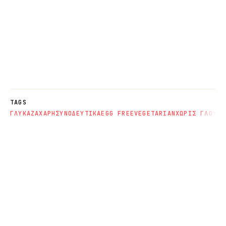
TAGS
ΓΛΥΚΑ
ΖΑΧΑΡΗ
ΣΥΝΟΔΕΥΤΙΚΑ
EGG FREE
VEGETARIAN
ΧΩΡΙΣ ΓΛΟΥΤΕ