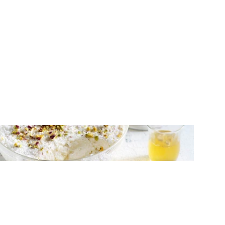
ΓΛΥΚΑ ΨΥΓΕΙΟΥ
Γλυκό ψυγείου με γιαούρτι, ζελέ λεμόνι
και καρύδα