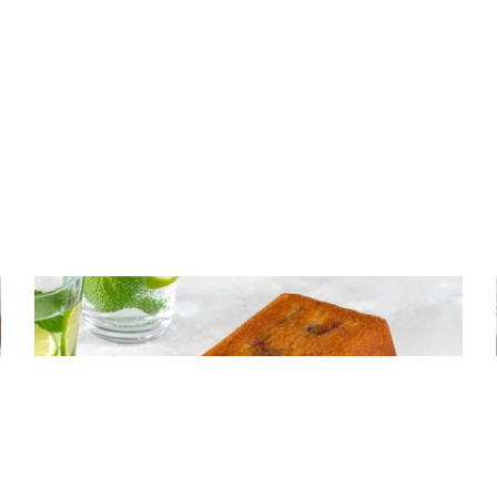
ΚΕΙΚ
Κέικ με κεράσια