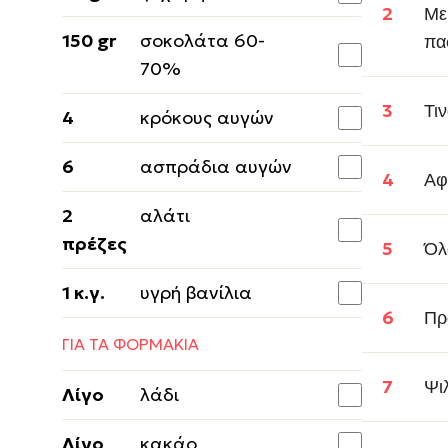
Με
150 gr
σοκολάτα 60-
πα
70%
Τι
4
κρόκους αυγών
6
ασπράδια αυγών
Αφ
2
αλάτι
πρέζες
Όλ
1 κ.γ.
υγρή βανίλια
Πρ
ΓΙΑ ΤΑ ΦΟΡΜΑΚΙΑ
Ψι
Λίγο
λάδι
Λίγο
κακάο