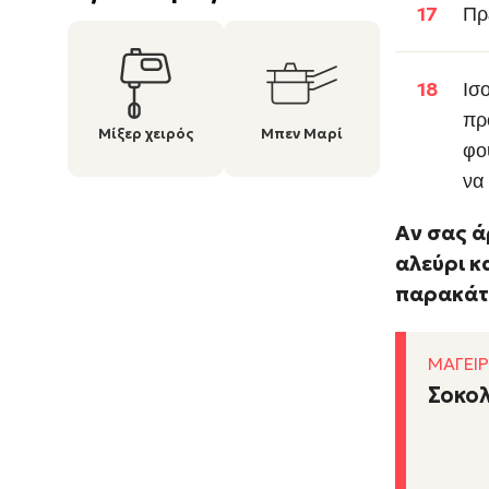
Πρέ
Ισ
πρ
Μίξερ χειρός
Μπεν Μαρί
φο
να
Αν σας ά
αλεύρι κ
παρακάτ
ΜΑΓΕΙΡ
Σοκολ