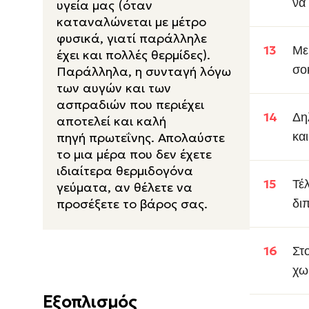
να
υγεία μας (όταν
καταναλώνεται με μέτρο
φυσικά, γιατί παράλληλε
Με
έχει και πολλές θερμίδες).
σο
Παράλληλα, η συνταγή λόγω
των αυγών και των
ασπραδιών που περιέχει
Δη
αποτελεί και καλή
πηγή πρωτεΐνης. Απολαύστε
κα
το μια μέρα που δεν έχετε
ιδιαίτερα θερμιδογόνα
Τέ
γεύματα, αν θέλετε να
προσέξετε το βάρος σας.
δι
Στ
χω
Εξοπλισμός