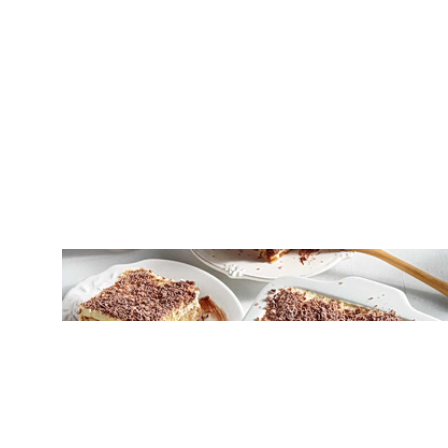
ΓΛΥΚΑ ΨΥΓΕΙΟΥ
Γλυκό ψυγείου με σαβαγιάρ και τρεις
σοκολάτες