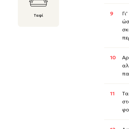
Γι
Ταψί
ώσ
σκ
πε
Αρ
αλ
πα
Τα
στ
φο