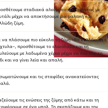
οσθέτουμε σταδιακά αλεύρι ανακατεύοντας με
υτάλι μέχρι να αποκτήσουμε μια μαλακή και
λλώδη ζύμη.
α να πλάσουμε πιο εύκολα τη ζύμη –θα κολλάει στα
χτυλα–, προσθέτουμε το ελαιόλαδο και τη
υλεύουμε με λαδωμένα χέρια μέχρι να πιει όλο το
δι και να γίνει λεία και απαλή.
σωματώνουμε και τις σταφίδες ανακατεύοντας
αλά.
ζεύουμε τις ενώσεις της ζύμης από κάτω και τη
ταφέρουμε σε ένα μπολ. Τη σκεπάζουμε και την