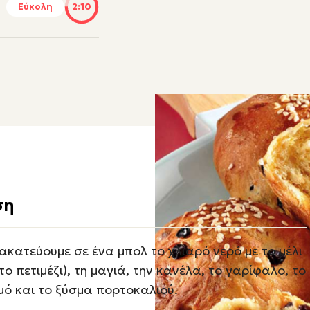
Εύκολη
2:10
ση
ακατεύουμε σε ένα μπολ το χλιαρό νερό με το μέλι
 το πετιμέζι), τη μαγιά, την κανέλα, το γαρίφαλο, το
μό και το ξύσμα πορτοκαλιού.