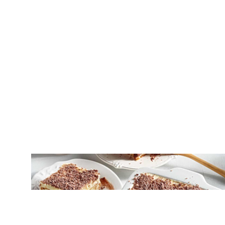
ΓΛΥΚΑ ΨΥΓΕΙΟΥ
Γλυκό ψυγείου με σαβαγιάρ και τρεις
σοκολάτες