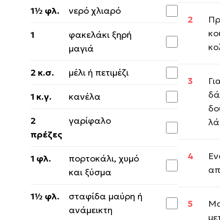
1½ φλ.
νερό χλιαρό
Πρ
κο
1
φακελάκι ξηρή
κο
μαγιά
2 κ.σ.
μέλι ή πετιμέζι
Γι
δά
1 κ.γ.
κανέλα
δο
2
γαρίφαλο
λά
πρέζες
Εν
1 φλ.
πορτοκάλι, χυμό
απ
και ξύσμα
1½ φλ.
σταφίδα μαύρη ή
Μα
ανάμεικτη
με