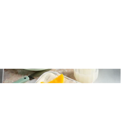
ΓΛΥΚΑ ΨΥΓΕΙΟΥ
Γλυκό ψυγείου με ροδάκινα και κράκερ