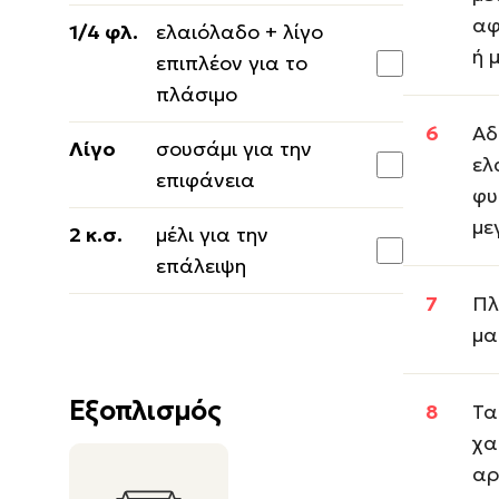
αφ
1/4 φλ.
ελαιόλαδο + λίγο
ή 
επιπλέον για το
πλάσιμο
Αδ
Λίγο
σουσάμι για την
ελ
επιφάνεια
φυ
με
2 κ.σ.
μέλι για την
επάλειψη
Πλ
μα
Εξοπλισμός
Τα
χα
αρ