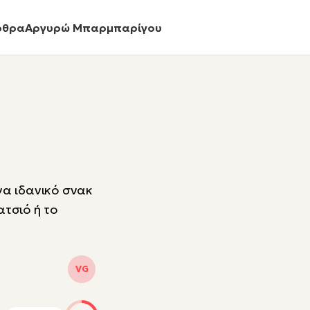
ρθρα
Αργυρώ Μπαρμπαρίγου
να ιδανικό σνακ
ατσιό ή το
VG