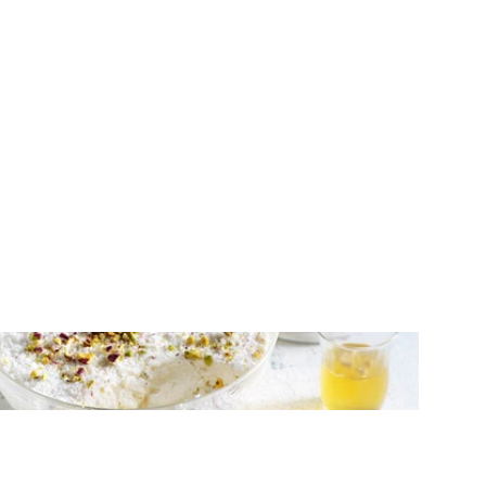
ΓΛΥΚΑ ΨΥΓΕΙΟΥ
Γλυκό ψυγείου με γιαούρτι, ζελέ λεμόνι
και καρύδα