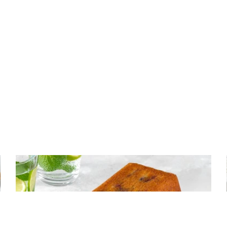
ΚΕΙΚ
Κέικ με κεράσια