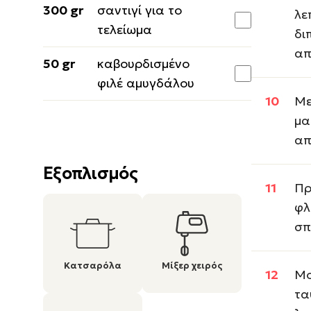
300 gr
σαντιγί για το
λε
τελείωμα
δι
απ
50 gr
καβουρδισμένο
φιλέ αμυγδάλου
Με
μα
απ
Εξοπλισμός
Πρ
φλ
σπ
Κατσαρόλα
Μίξερ χειρός
Μο
τα