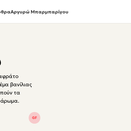
ρθρα
Αργυρώ Μπαρμπαρίγου
υ
 αφράτο
έμα βανίλιας
απούν τα
 άρωμα.
GF