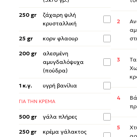
το
250 gr
ζάχαρη ψιλή
Αν
κρυσταλλική
αμ
25 gr
κορν φλαουρ
στ
200 gr
αλεσμένη
Τα
αμυγδαλόψυχα
Χω
(πούδρα)
κρ
1 κ.γ.
υγρή βανίλια
Βά
ΓΙΑ ΤΗΝ ΚΡΕΜΑ
πρ
500 gr
γάλα πλήρες
Χτ
250 gr
κρέμα γάλακτος
αρ