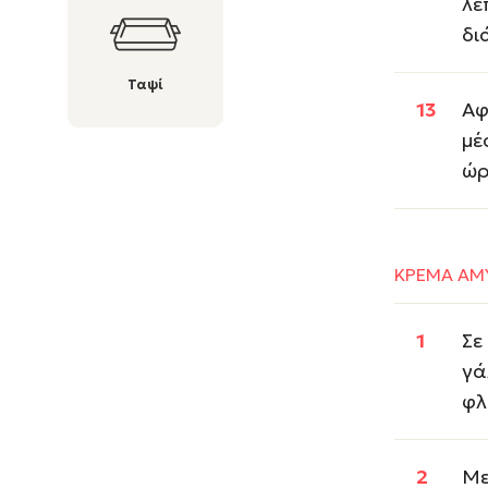
λε
δι
Ταψί
Αφ
μέ
ώρ
ΚΡΕΜΑ ΑΜ
Σε
γά
φλ
Με