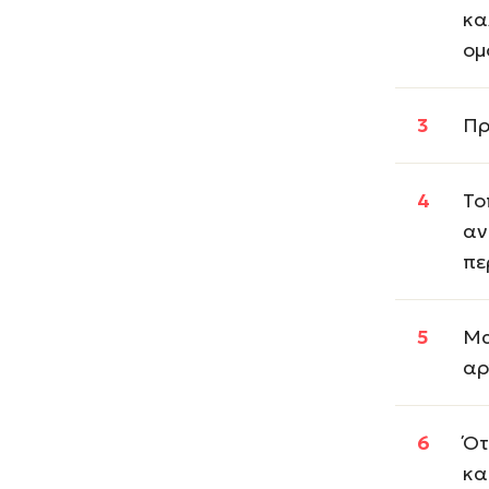
κα
ομ
Πρ
Το
αν
πε
Μα
αρ
Ότ
κα