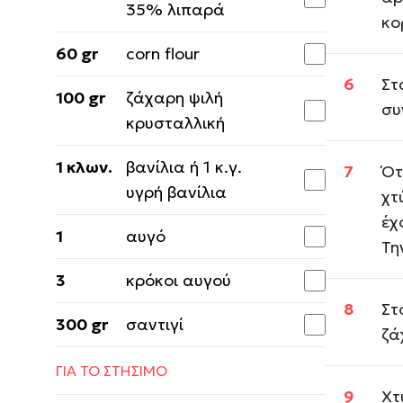
35% λιπαρά
κο
60 gr
corn flour
Στ
100 gr
ζάχαρη ψιλή
συ
κρυσταλλική
1 κλων.
βανίλια ή 1 κ.γ.
Ότ
υγρή βανίλια
χτ
έχ
1
αυγό
Τη
3
κρόκοι αυγού
Στ
300 gr
σαντιγί
ζά
ΓΙΑ ΤΟ ΣΤΗΣΙΜΟ
Χτ