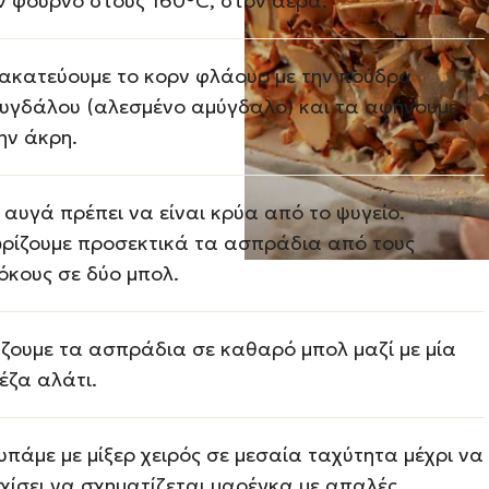
ν φούρνο στους 160°C, στον αέρα.
ακατεύουμε το κορν φλάουρ με την πούδρα
υγδάλου (αλεσμένο αμύγδαλο) και τα αφήνουμε
ην άκρη.
 αυγά πρέπει να είναι κρύα από το ψυγείο.
ρίζουμε προσεκτικά τα ασπράδια από τους
όκους σε δύο μπολ.
ζουμε τα ασπράδια σε καθαρό μπολ μαζί με μία
έζα αλάτι.
υπάμε με μίξερ χειρός σε μεσαία ταχύτητα μέχρι να
χίσει να σχηματίζεται μαρέγκα με απαλές