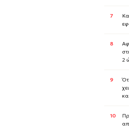
Κα
εφ
Αφ
στ
2 
Ότ
χε
κα
Πρ
απ