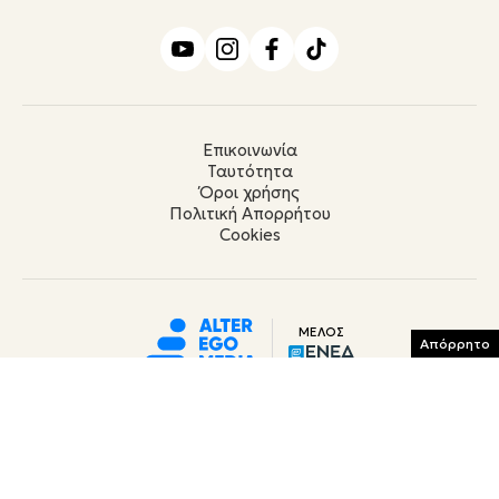
Επικοινωνία
Ταυτότητα
Όροι χρήσης
Πολιτική Απορρήτου
Cookies
ΜΕΛΟΣ
Απόρρητο
© ΜORE MEDIA Α.Ε.
Το σύνολο του περιεχομένου και των υπηρεσιών του argiro.gr διατίθεται στους
επισκέπτες αυστηρά για προσωπική χρήση. Απαγορεύεται η χρήση ή επανεκπομπή
του, σε οποιοδήποτε μέσο, μετά ή άνευ επεξεργασίας, χωρίς γραπτή άδεια του εκδότη.
© 2026