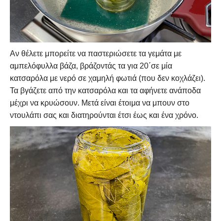
Αν θέλετε μπορείτε να παστεριώσετε τα γεμάτα με
αμπελόφυλλα βάζα, βράζοντάς τα για 20΄σε μία
κατσαρόλα με νερό σε χαμηλή φωτιά (που δεν κοχλάζει).
Τα βγάζετε από την κατσαρόλα και τα αφήνετε ανάποδα
μέχρι να κρυώσουν. Μετά είναι έτοιμα να μπουν στο
ντουλάπι σας και διατηρούνται έτσι έως και ένα χρόνο.