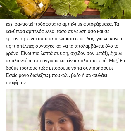
ντολμαδάκια γιαλαντζί
. Μπορείτε να βρείτε κληματόφυλλα
στις λαϊκές κομμένα, αλλά αν τα κόψετε μόνοι σας από
κάποιο αμπέλι, είναι απαραίτητο να βεβαιωθείτε ότι δεν
έχει ραντιστεί πρόσφατα το αμπέλι με φυτοφάρμακα. Τα
καλύτερα αμπελόφυλλα, τόσο σε γεύση όσο και σε
εμφάνιση, είναι αυτά από κλίματα σταφίδας, για να κάνετε
τις πιο τέλειες
συνταγές και
να τα απολαμβάνετε όλο το
χρόνο! Είναι πιο λεπτά σε υφή, σχεδόν σαν μετάξι, έχουν
απαλά νεύρα στο άγγιγμα και είναι πολύ τρυφερά. Μαζί θα
δούμε τρόπους πώς μπορούμε να τα συντηρήσουμε.
Εσείς μόνο διαλέξτε: μπουκάλι, βάζο ή σακουλάκι
τροφίμων.