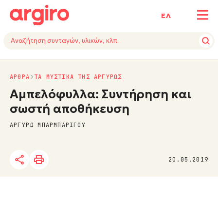
ΕΛ
ΑΡΘΡΑ
ΤΑ ΜΥΣΤΙΚΑ ΤΗΣ ΑΡΓΥΡΩΣ
Αμπελόφυλλα: Συντήρηση και
σωστή αποθήκευση
ΑΡΓΥΡΩ ΜΠΑΡΜΠΑΡΙΓΟΥ
20.05.2019