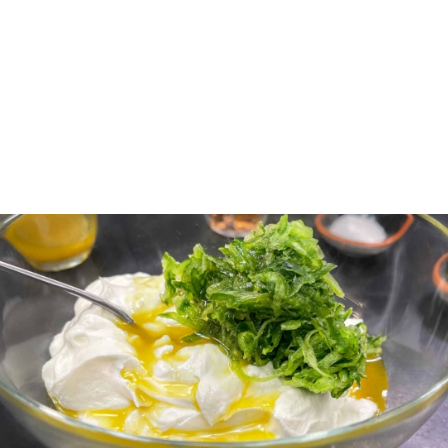
Για να απολαύσουμε ένα επιτυχημένο
τζατζίκι
, είναι
σημαντικό να τρίψουμε το αγγούρι και να το στραγγίξουμε
σωστά ώστε να μην γίνει νερουλό, ακολουθώντας τα
παρακάτω βήματα.
Θα το τρίψουμε σχεδόν κάθετα στον τρίφτη, ώστε να
πάρουμε μόνο το σκληρό σημείο και καθόλου τη καρδιά
του.