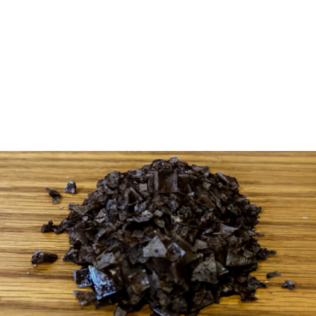
ΜΑΥΡΟ ΑΛΑΤΙ ΑΠΟ ΤΗΝ ΑΡΓΥΡΩ ΜΠΑΡΜΠΑΡΙΓΟΥ
Ενα διαφορετικό είδος το οποίο δεν είναι αρκετά
γνωστό στην Ελλάδα.
Το βρίσκουμε κυρίως στην ινδική κουζίνα και
χαρακτηρίζεται από πλούσιο άρωμα και γεύση. Είναι ένα
ηφαιστειακό αλάτι που παράγεται στις περιοχές γύρω
από τα Ιμαλάια. Περιέχει, εκτός από το χλωριούχο νάτριο