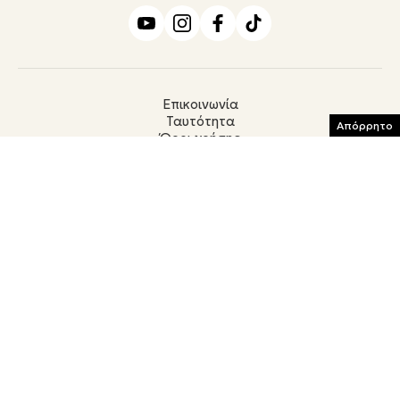
Επικοινωνία
Ταυτότητα
Απόρρητο
Όροι χρήσης
Πολιτική Απορρήτου
Cookies
ΜΕΛΟΣ
© ΜORE MEDIA Α.Ε.
Το σύνολο του περιεχομένου και των υπηρεσιών του argiro.gr διατίθεται στους
επισκέπτες αυστηρά για προσωπική χρήση. Απαγορεύεται η χρήση ή επανεκπομπή
του, σε οποιοδήποτε μέσο, μετά ή άνευ επεξεργασίας, χωρίς γραπτή άδεια του εκδότη.
© 2026
ΑΡΙΘΜΟΣ ΠΙΣΤΟΠΟΙΗΣΗΣ Μ.Η.Τ. 252153