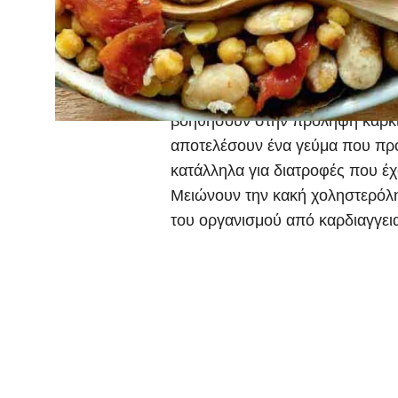
σίδηρο, κάλιο και μαγνήσιο, όπ
Περιέχουν αντιοξειδωτικά που 
κυττάρων και καταπολεμούν τις α
άλλα θρεπτικά συστατικά ωφελο
βοηθήσουν στην πρόληψη καρκί
αποτελέσουν ένα γεύμα που προσ
κατάλληλα για διατροφές που έ
Μειώνουν την κακή χοληστερόλη
του οργανισμού από καρδιαγγει