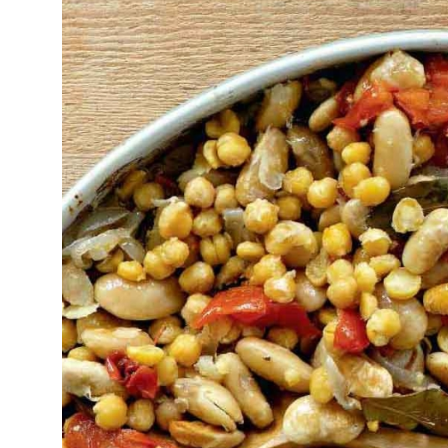
ΟΛΑ ΤΑ ΟΣΠΡΙΑ ΑΠΟ ΤΗΝ ΑΡΓΥΡΩ ΜΠΑΡΜΠΑΡΙΓΟΥ
Όλα τα
όσπρια
έχουν μακρά ιστο
ηγετική θέση στην κουζίνα μας.
φυτών, οι οποίοι χρησιμοποιού
Η θρεπτική τους αξία είναι ιδιαι
συσκευασμένα.
Θρεπτική Αξία και Οφέλη
Είναι μια εξαιρετική πηγή πρωτ
είδος του όσπριού κυμαίνεται α
που έχει ανάγκη ο ανθρώπινος 
υδατανθράκων και φυτικών ινών
που περιέχουν τα όσπρια είναι 
χαρακτηρίζονται ως τρόφιμα με 