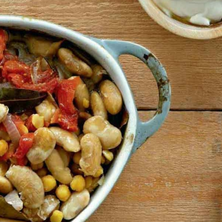
ρία, ιδιαίτερη γεύση και δικαιωματικά κατέχουν
 Είναι ουσιαστικά οι αποξηραμένοι σπόροι
νται συστηματικά στην διατροφή του ανθρώπου.
τέρως σημαντική. Τα βρίσκουμε είτε χύμα είτε
εϊνών υψηλής βιολογικής σημασίας (ανάλογα το
πό 20-45%). Είναι γενικά πλούσια σε αμινοξέα
οργανισμός. Περιέχουν σημαντικές ποσότητες
, ενώ είναι φτωχά σε λίπος.
Οι υδατάνθρακες
βραδείας απορρόφησης. Για τον λόγο αυτό
χαμηλό γλυκαιμικό δείκτη
Περιέχουν επίσης