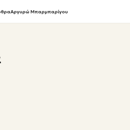
ρθρα
Αργυρώ Μπαρμπαρίγου
α