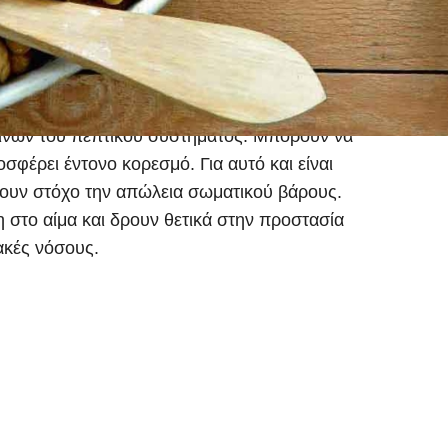
ως επίσης και βιταμίνες του συμπλέγματος Β.
βοηθούν στην πρόληψη της βλάβης των
σθένειες και τη γήρανση. Οι φυτικές ίνες και
ύν το πεπτικό σύστημα. Ακόμη μπορούν να
νων του πεπτικού συστήματος. Μπορούν να
φέρει έντονο κορεσμό. Για αυτό και είναι
χουν στόχο την απώλεια σωματικού βάρους.
 στο αίμα και δρουν θετικά στην προστασία
ακές νόσους.