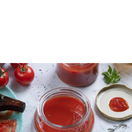
Η σπιτική ντομάτα-κονσέρβα είναι ένας εξαιρετικός
τρόπος να διατηρήσεις τη γεύση του καλοκαιριού
όλο τον χρόνο, χωρίς συντηρητικά και με απόλυτο
έλεγχο των υλικών Αφού φτιάξεις την
σάλτσα
ντομάτας
υπάρχει τρόπος να την συντηρήσεις σε
βάζα όλο τον χρόνο. Το μόνο που χρειάζεσαι είναι
καθαρά αποστειρωμένα βάζα
.